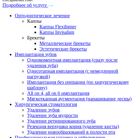
Подробнее об услуге
Ортодонтическое лечение
Каппы
Каппы Flexiligner
Каппы Invisalign
Брекеты
Металлические брекеты
Эстетические брекеты
Имплантация зубов
Одномоментная имплантация (сразу после
удаления зуба)
Одноэтапная имплантация (с немедленной
нагрузкой)
Имплантация без операции (по хирургическому
шаблону)
All on 4, all on 6 имплантация
Мягкотканная аугментация (наращивание десны)
Хирургическая стоматология
Удаление зубов
Удаление зуба мудрости
Удаление ретинированного зуба
Резекция верхушки корня (удаление кисты)
Удаление новообразований в полости рта
Профессиональная гигиена и отбеливание