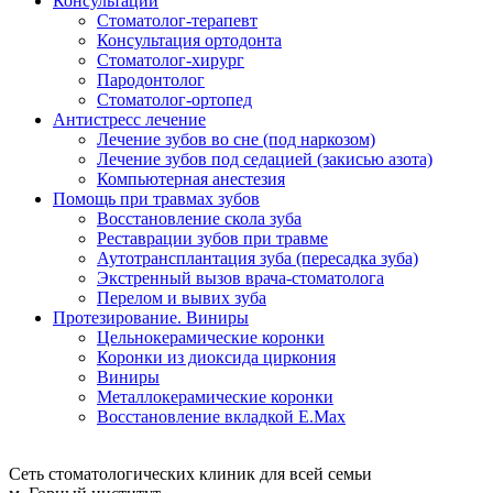
Консультации
Стоматолог-терапевт
Консультация ортодонта
Стоматолог-хирург
Пародонтолог
Стоматолог-ортопед
Антистресс лечение
Лечение зубов во сне (под наркозом)
Лечение зубов под седацией (закисью азота)
Компьютерная анестезия
Помощь при травмах зубов
Восстановление скола зуба
Реставрации зубов при травме
Аутотрансплантация зуба (пересадка зуба)
Экстренный вызов врача-стоматолога
Перелом и вывих зуба
Протезирование. Виниры
Цельнокерамические коронки
Коронки из диоксида циркония
Виниры
Металлокерамические коронки
Восстановление вкладкой E.Max
Сеть стоматологических клиник для всей семьи