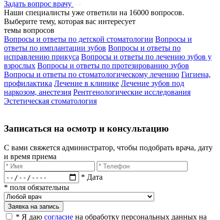
Задать вопрос врачу
Наши специалисты уже ответили на
16000 вопросов.
Выберите тему, которая вас интересует
темы вопросов
Вопросы и ответы по детской стоматологии
Вопросы и
ответы по имплантации зубов
Вопросы и ответы по
исправлению прикуса
Вопросы и ответы по лечению зубов у
взрослых
Вопросы и ответы по протезированию зубов
Вопросы и ответы по стоматологическому лечению
Гигиена,
профилактика
Лечение в клинике
Лечение зубов под
наркозом, анестезия
Рентгенологические исследования
Эстетическая стоматология
Записаться на осмотр и консультацию​
С вами свяжется администратор, чтобы подобрать врача, дату
и время приема​
* Дата
* поля обязательны
Заявка на запись
* Я даю
согласие
на обработку персональных данных на