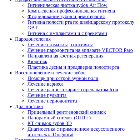
Гигиеническая чистка зубов Air Flow
Комплексная профессиональная гигиена
Фторирование зубов и ремотерапия
Гигиена полости рта по швейцарскому протоколу
GBT
Гигиена с имплантами и с брекетами
Пародонтология
Лечение стоматита, гингивита
Лечение пародонтита на аппарате VECTOR Paro
Направленная костная регенерация
Кюретаж
Пластика десны и преддверия полости рта
Восстановление и лечение зубов
Помощь при острой зубной боли
Лечение кариеса
Лечение раннего кариеса препаратом Icon
Лечение пульпита
Лечение периодонтита
Диагностика
Прицельный рентгеновский снимок
Панорамный снимок (ОПТГ)
КТ снимок зубов 3D
Диагностика с применением искусственного
интеллекта Diognocat