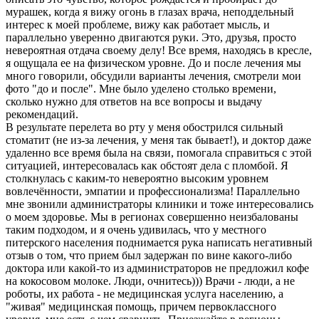
мурашек, когда я вижу огонь в глазах врача, неподдельный
интерес к моей проблеме, вижу как работает мысль, и
параллельно уверенно двигаются руки. Это, друзья, просто
невероятная отдача своему делу! Все время, находясь в кресле,
я ощущала ее на физическом уровне. До и после лечения мы
много говорили, обсудили варианты лечения, смотрели мои
фото "до и после". Мне было уделено столько времени,
сколько нужно для ответов на все вопросы и выдачу
рекомендаций.
В результате перелета во рту у меня обострился сильный
стоматит (не из-за лечения, у меня так бывает!), и доктор даже
удаленно все время была на связи, помогала справиться с этой
ситуацией, интересовалась как обстоят дела с пломбой. Я
столкнулась с каким-то невероятно высоким уровнем
вовлечённости, эмпатии и профессионализма! Параллельно
мне звонили администраторы клиники и тоже интересовались
о моем здоровье. Мы в регионах совершенно неизбалованы
таким подходом, и я очень удивилась, что у местного
питерского населения поднимается рука написать негативный
отзыв о том, что прием был задержан по вине какого-либо
доктора или какой-то из администраторов не предложил кофе
на кокосовом молоке. Люди, очнитесь))) Врачи - люди, а не
роботы, их работа - не медицинская услуга населению, а
"живая" медицинская помощь, причем первоклассного