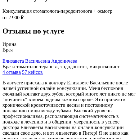
Консультация стоматолога-пародонтолога + осмотр
от 2 900 ₽
Отзывы по услуге
Ирина
Врач
Елизавета Васильевна Авдоничева
Врач-стоматолог терапевт, эндодонтист, микроскопист
4 отзыва
57 кейсов
В августе приехала к доктору Елизавете Васильевне после
нашей успешной онлайн-консультации. Меня беспокоил
сложный контакт двух зубов, который много лет никто не мог
"починить" в моем родном южном городе. Это привело к
хронической кровоточивости десны и постоянному
попаданию пищи между зубами. Высокий уровень
профессионализма, располагающая систематичность в
подходе к лечению и в общении, уверенность в успехе
доктора Елизаветы Васильевны на онлайн-консультации
сделали свое дело, и вот я вылетаю в Питер! Я не знаю как
описать это чувство, которое рождается и пробирает до