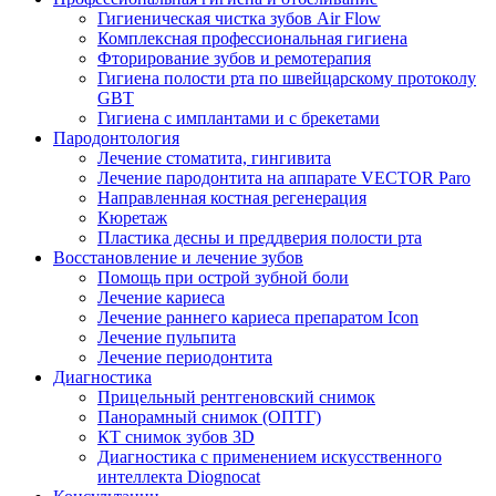
Гигиеническая чистка зубов Air Flow
Комплексная профессиональная гигиена
Фторирование зубов и ремотерапия
Гигиена полости рта по швейцарскому протоколу
GBT
Гигиена с имплантами и с брекетами
Пародонтология
Лечение стоматита, гингивита
Лечение пародонтита на аппарате VECTOR Paro
Направленная костная регенерация
Кюретаж
Пластика десны и преддверия полости рта
Восстановление и лечение зубов
Помощь при острой зубной боли
Лечение кариеса
Лечение раннего кариеса препаратом Icon
Лечение пульпита
Лечение периодонтита
Диагностика
Прицельный рентгеновский снимок
Панорамный снимок (ОПТГ)
КТ снимок зубов 3D
Диагностика с применением искусственного
интеллекта Diognocat