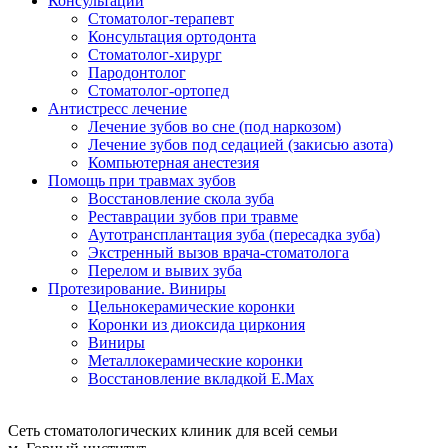
Консультации
Стоматолог-терапевт
Консультация ортодонта
Стоматолог-хирург
Пародонтолог
Стоматолог-ортопед
Антистресс лечение
Лечение зубов во сне (под наркозом)
Лечение зубов под седацией (закисью азота)
Компьютерная анестезия
Помощь при травмах зубов
Восстановление скола зуба
Реставрации зубов при травме
Аутотрансплантация зуба (пересадка зуба)
Экстренный вызов врача-стоматолога
Перелом и вывих зуба
Протезирование. Виниры
Цельнокерамические коронки
Коронки из диоксида циркония
Виниры
Металлокерамические коронки
Восстановление вкладкой E.Max
Сеть стоматологических клиник для всей семьи