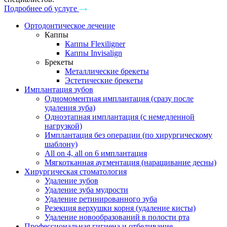
Подробнее об услуге
Ортодонтическое лечение
Каппы
Каппы Flexiligner
Каппы Invisalign
Брекеты
Металлические брекеты
Эстетические брекеты
Имплантация зубов
Одномоментная имплантация (сразу после
удаления зуба)
Одноэтапная имплантация (с немедленной
нагрузкой)
Имплантация без операции (по хирургическому
шаблону)
All on 4, all on 6 имплантация
Мягкотканная аугментация (наращивание десны)
Хирургическая стоматология
Удаление зубов
Удаление зуба мудрости
Удаление ретинированного зуба
Резекция верхушки корня (удаление кисты)
Удаление новообразований в полости рта
Профессиональная гигиена и отбеливание