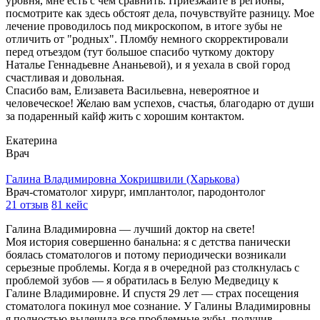
уровня, мне есть с чем сравнить. Приезжайте в регионы,
посмотрите как здесь обстоят дела, почувствуйте разницу. Мое
лечение проводилось под микроскопом, в итоге зубы не
отличить от "родных". Пломбу немного скорректировали
перед отъездом (тут большое спасибо чуткому доктору
Наталье Геннадьевне Ананьевой), и я уехала в свой город
счастливая и довольная.
Спасибо вам, Елизавета Васильевна, невероятное и
человеческое! Желаю вам успехов, счастья, благодарю от души
за подаренный кайф жить с хорошим контактом.
Екатерина
Врач
Галина Владимировна Хокришвили (Харькова)
Врач-стоматолог хирург, имплантолог, пародонтолог
21 отзыв
81 кейс
Галина Владимировна — лучший доктор на свете!
Моя история совершенно банальна: я с детства панически
боялась стоматологов и потому периодически возникали
серьезные проблемы. Когда я в очередной раз столкнулась с
проблемой зубов — я обратилась в Белую Медведицу к
Галине Владимировне. И спустя 29 лет — страх посещения
стоматолога покинул мое сознание. У Галины Владимировны
я полностью вылечила все проблемные зубы, получив