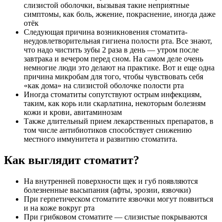
слизистой оболочки, вызывая такие неприятные
симптомы, как боль, жжение, покраснение, иногда даже
отёк
Следующая причина возникновения стоматита-
неудовлетворительная гигиена полости рта. Все знают,
что надо чистить зубы 2 раза в день — утром после
завтрака и вечером перед сном. На самом деле очень
немногие люди это делают на практике. Вот и еще одна
причина микробам для того, чтобы чувствовать себя
«как дома» на слизистой оболочке полости рта
Иногда стоматиты сопутствуют острым инфекциям,
таким, как корь или скарлатина, некоторым болезням
кожи и крови, авитаминозам
Также длительный прием лекарственных препаратов, в
том числе антибиотиков способствует снижению
местного иммунитета и развитию стоматита.
Как выглядит стоматит?
На внутренней поверхности щек и губ появляются
болезненные высыпания (афты, эрозии, язвочки)
При герпетическом стоматите язвочки могут появиться
и на коже вокруг рта
При грибковом стоматите — слизистые покрываются