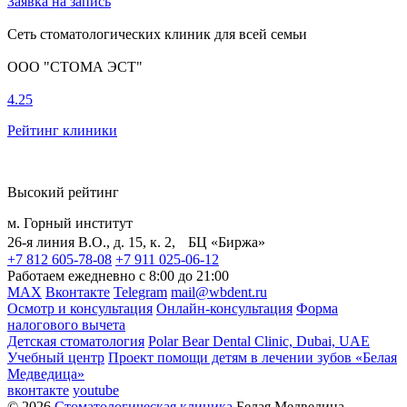
Заявка на запись
Сеть стоматологических клиник для всей семьи
ООО "СТОМА ЭСТ"
4.25
Рейтинг клиники
Высокий рейтинг
м. Горный институт
26-я линия В.О., д. 15, к. 2, БЦ «Биржа»
+7 812 605-78-08
+7 911 025-06-12
Работаем ежедневно с 8:00 до 21:00
MAX
Вконтакте
Telegram
mail@wbdent.ru
Осмотр и консультация
Онлайн-консультация
Форма
налогового вычета
Детская стоматология
Polar Bear Dental Clinic, Dubai, UAE
Учебный центр
Проект помощи детям в лечении зубов «Белая
Медведица»
вконтакте
youtube
© 2026
Стоматологическая клиника
Белая Медведица