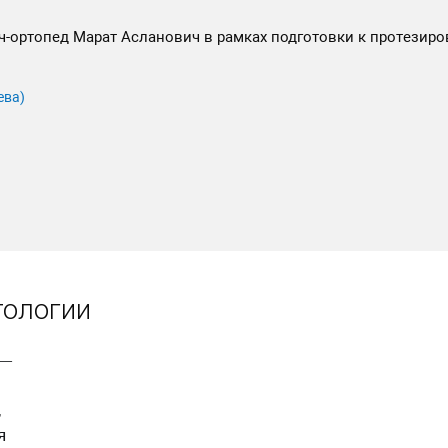
ч-ортопед Марат Асланович в рамках подготовки к протезир
ева)
тологии
 —
,
я