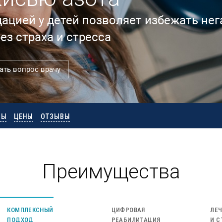
дацией у детей позволяет избежать не
ез страха и стресса
ать вопрос врачу
ТЫ
ЦЕНЫ
ОТЗЫВЫ
Преимущества
КОМПЛЕКСНЫЙ
ЦИФРОВАЯ
ЛЕЧ
ПОДХОД
РЕАБИЛИТАЦИЯ
И С