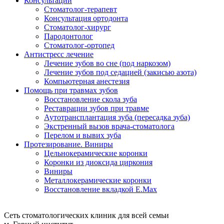
Консультации
Стоматолог-терапевт
Консультация ортодонта
Стоматолог-хирург
Пародонтолог
Стоматолог-ортопед
Антистресс лечение
Лечение зубов во сне (под наркозом)
Лечение зубов под седацией (закисью азота)
Компьютерная анестезия
Помощь при травмах зубов
Восстановление скола зуба
Реставрации зубов при травме
Аутотрансплантация зуба (пересадка зуба)
Экстренный вызов врача-стоматолога
Перелом и вывих зуба
Протезирование. Виниры
Цельнокерамические коронки
Коронки из диоксида циркония
Виниры
Металлокерамические коронки
Восстановление вкладкой E.Max
Сеть стоматологических клиник для всей семьи