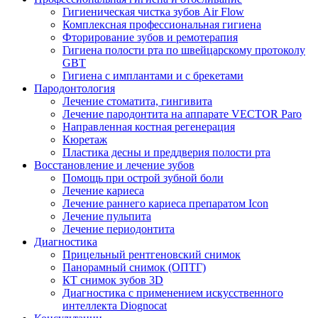
Гигиеническая чистка зубов Air Flow
Комплексная профессиональная гигиена
Фторирование зубов и ремотерапия
Гигиена полости рта по швейцарскому протоколу
GBT
Гигиена с имплантами и с брекетами
Пародонтология
Лечение стоматита, гингивита
Лечение пародонтита на аппарате VECTOR Paro
Направленная костная регенерация
Кюретаж
Пластика десны и преддверия полости рта
Восстановление и лечение зубов
Помощь при острой зубной боли
Лечение кариеса
Лечение раннего кариеса препаратом Icon
Лечение пульпита
Лечение периодонтита
Диагностика
Прицельный рентгеновский снимок
Панорамный снимок (ОПТГ)
КТ снимок зубов 3D
Диагностика с применением искусственного
интеллекта Diognocat