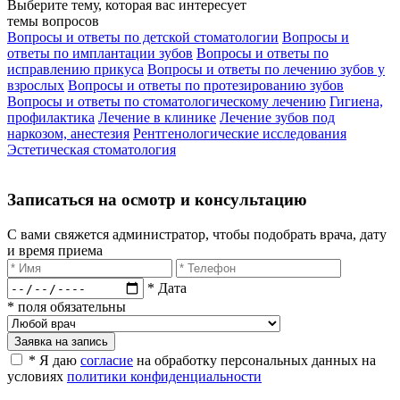
Выберите тему, которая вас интересует
темы вопросов
Вопросы и ответы по детской стоматологии
Вопросы и
ответы по имплантации зубов
Вопросы и ответы по
исправлению прикуса
Вопросы и ответы по лечению зубов у
взрослых
Вопросы и ответы по протезированию зубов
Вопросы и ответы по стоматологическому лечению
Гигиена,
профилактика
Лечение в клинике
Лечение зубов под
наркозом, анестезия
Рентгенологические исследования
Эстетическая стоматология
Записаться на осмотр и консультацию​
С вами свяжется администратор, чтобы подобрать врача, дату
и время приема​
* Дата
* поля обязательны
Заявка на запись
* Я даю
согласие
на обработку персональных данных на
условиях
политики конфиденциальности