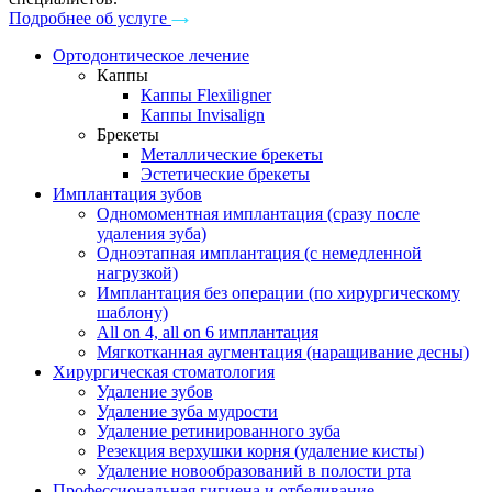
Подробнее об услуге
Ортодонтическое лечение
Каппы
Каппы Flexiligner
Каппы Invisalign
Брекеты
Металлические брекеты
Эстетические брекеты
Имплантация зубов
Одномоментная имплантация (сразу после
удаления зуба)
Одноэтапная имплантация (с немедленной
нагрузкой)
Имплантация без операции (по хирургическому
шаблону)
All on 4, all on 6 имплантация
Мягкотканная аугментация (наращивание десны)
Хирургическая стоматология
Удаление зубов
Удаление зуба мудрости
Удаление ретинированного зуба
Резекция верхушки корня (удаление кисты)
Удаление новообразований в полости рта
Профессиональная гигиена и отбеливание