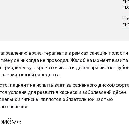
ГИ
FL
КО
ГИ
направлению врача-терапевта в рамках санации полости
игиену он никогда не проводил. Жалоб на момент визита
 периодическую кровоточивость дёсен при чистке зубо
паления тканей пародонта.
асто: пациент не испытывает выраженного дискомфорта
ся условия для развития кариеса и заболеваний дёсен.
ональной гигиены является обязательной частью
ого лечения.
приёме