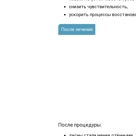
снизить чувствительность,
ускорить процессы восстановл
После лечения
После процедуры:
десны стали менее отёчными,