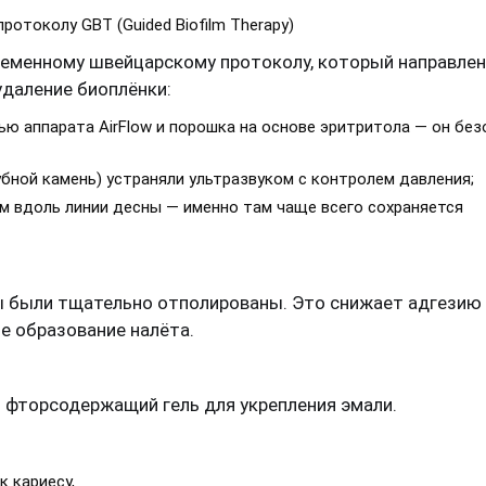
ротоколу GBT (Guided Biofilm Therapy)
ременному швейцарскому протоколу, который направлен
даление биоплёнки:
ью аппарата AirFlow и порошка на основе эритритола — он без
бной камень) устраняли ультразвуком с контролем давления;
м вдоль линии десны — именно там чаще всего сохраняется
ы были тщательно отполированы. Это снижает адгезию
е образование налёта.
 фторсодержащий гель для укрепления эмали.
к кариесу,