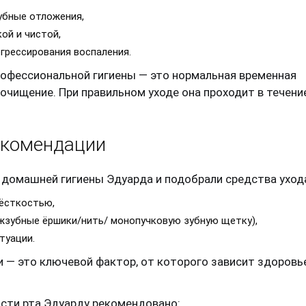
убные отложения,
ой и чистой,
огрессирования воспаления.
рофессиональной гигиены — это нормальная временная
 очищение. При правильном уходе она проходит в течени
екомендации
домашней гигиены Эдуарда и подобрали средства уход
ёсткостью,
жзубные ёршики/нить/ монопучковую зубную щетку),
туации.
и — это ключевой фактор, от которого зависит здоровь
сти рта Эдуарду рекомендовано: