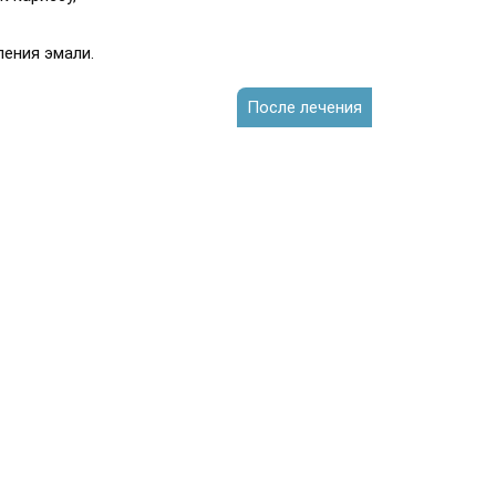
ения эмали.
После лечения