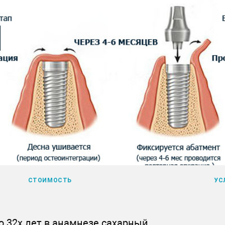
СТОИМОСТЬ
УС
о 32х лет в анамнезе сахарный