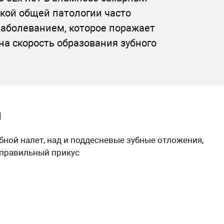
акой общей патологии часто
заболеванием, которое поражает
на скорость образования зубного
ы
бной налет, над и поддесневые зубные отложения,
еправильный прикус