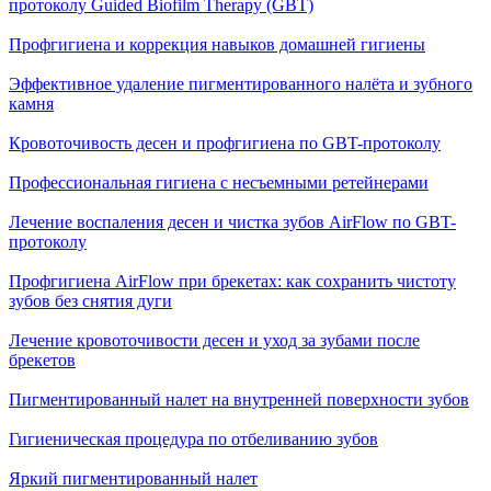
протоколу Guided Biofilm Therapy (GBT)
Профгигиена и коррекция навыков домашней гигиены
Эффективное удаление пигментированного налёта и зубного
камня
Кровоточивость десен и профгигиена по GBT-протоколу
Профессиональная гигиена с несъемными ретейнерами
Лечение воспаления десен и чистка зубов AirFlow по GBT-
протоколу
Профгигиена AirFlow при брекетах: как сохранить чистоту
зубов без снятия дуги
Лечение кровоточивости десен и уход за зубами после
брекетов
Пигментированный налет на внутренней поверхности зубов
Гигиеническая процедура по отбеливанию зубов
Яркий пигментированный налет