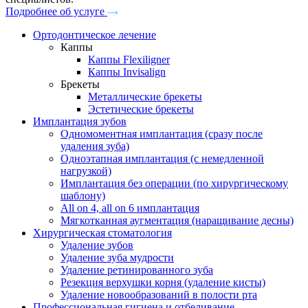
Подробнее об услуге
Ортодонтическое лечение
Каппы
Каппы Flexiligner
Каппы Invisalign
Брекеты
Металлические брекеты
Эстетические брекеты
Имплантация зубов
Одномоментная имплантация (сразу после
удаления зуба)
Одноэтапная имплантация (с немедленной
нагрузкой)
Имплантация без операции (по хирургическому
шаблону)
All on 4, all on 6 имплантация
Мягкотканная аугментация (наращивание десны)
Хирургическая стоматология
Удаление зубов
Удаление зуба мудрости
Удаление ретинированного зуба
Резекция верхушки корня (удаление кисты)
Удаление новообразований в полости рта
Профессиональная гигиена и отбеливание