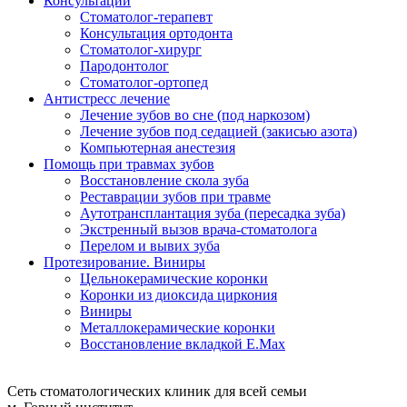
Консультации
Стоматолог-терапевт
Консультация ортодонта
Стоматолог-хирург
Пародонтолог
Стоматолог-ортопед
Антистресс лечение
Лечение зубов во сне (под наркозом)
Лечение зубов под седацией (закисью азота)
Компьютерная анестезия
Помощь при травмах зубов
Восстановление скола зуба
Реставрации зубов при травме
Аутотрансплантация зуба (пересадка зуба)
Экстренный вызов врача-стоматолога
Перелом и вывих зуба
Протезирование. Виниры
Цельнокерамические коронки
Коронки из диоксида циркония
Виниры
Металлокерамические коронки
Восстановление вкладкой E.Max
Сеть стоматологических клиник для всей семьи