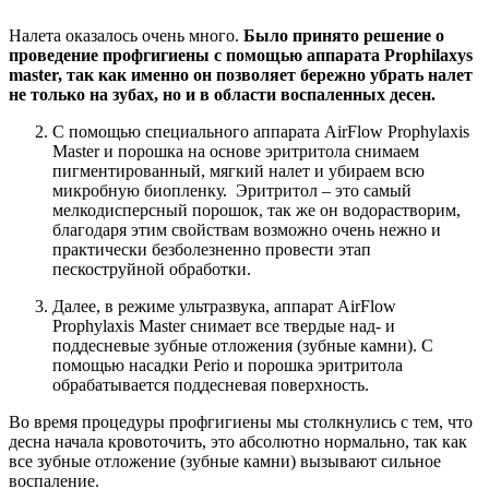
Налета оказалось очень много.
Было принято решение о
проведение профгигиены с помощью аппарата Prophilaxys
master, так как именно он позволяет бережно убрать налет
не только на зубах, но и в области воспаленных десен.
С помощью специального аппарата AirFlow Prophylaxis
Master и порошка на основе эритритола снимаем
пигментированный, мягкий налет и убираем всю
микробную биопленку. Эритритол – это самый
мелкодисперсный порошок, так же он водорастворим,
благодаря этим свойствам возможно очень нежно и
практически безболезненно провести этап
пескоструйной обработки.
Далее, в режиме ультразвука, аппарат AirFlow
Prophylaxis Master снимает все твердые над- и
поддесневые зубные отложения (зубные камни). С
помощью насадки Perio и порошка эритритола
обрабатывается поддесневая поверхность.
Во время процедуры профгигиены мы столкнулись с тем, что
десна начала кровоточить, это абсолютно нормально, так как
все зубные отложение (зубные камни) вызывают сильное
воспаление.