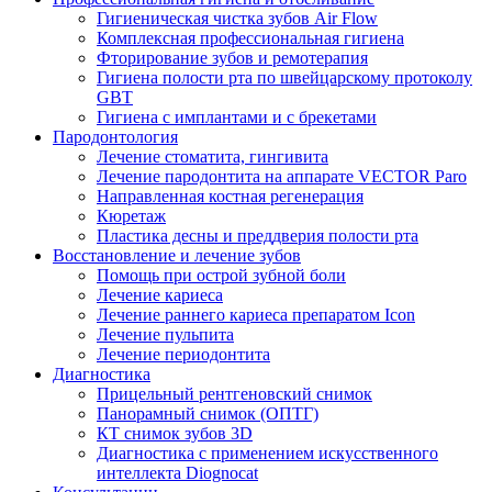
Гигиеническая чистка зубов Air Flow
Комплексная профессиональная гигиена
Фторирование зубов и ремотерапия
Гигиена полости рта по швейцарскому протоколу
GBT
Гигиена с имплантами и с брекетами
Пародонтология
Лечение стоматита, гингивита
Лечение пародонтита на аппарате VECTOR Paro
Направленная костная регенерация
Кюретаж
Пластика десны и преддверия полости рта
Восстановление и лечение зубов
Помощь при острой зубной боли
Лечение кариеса
Лечение раннего кариеса препаратом Icon
Лечение пульпита
Лечение периодонтита
Диагностика
Прицельный рентгеновский снимок
Панорамный снимок (ОПТГ)
КТ снимок зубов 3D
Диагностика с применением искусственного
интеллекта Diognocat