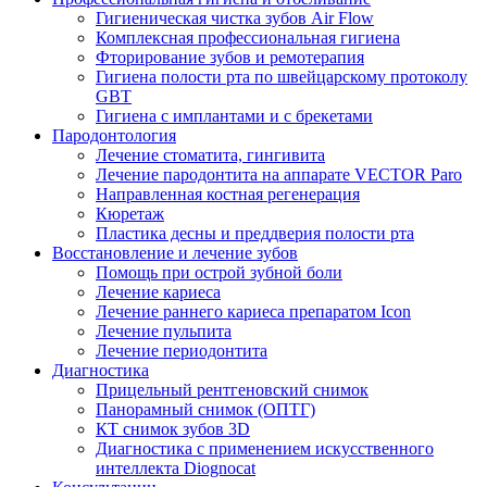
Гигиеническая чистка зубов Air Flow
Комплексная профессиональная гигиена
Фторирование зубов и ремотерапия
Гигиена полости рта по швейцарскому протоколу
GBT
Гигиена с имплантами и с брекетами
Пародонтология
Лечение стоматита, гингивита
Лечение пародонтита на аппарате VECTOR Paro
Направленная костная регенерация
Кюретаж
Пластика десны и преддверия полости рта
Восстановление и лечение зубов
Помощь при острой зубной боли
Лечение кариеса
Лечение раннего кариеса препаратом Icon
Лечение пульпита
Лечение периодонтита
Диагностика
Прицельный рентгеновский снимок
Панорамный снимок (ОПТГ)
КТ снимок зубов 3D
Диагностика с применением искусственного
интеллекта Diognocat