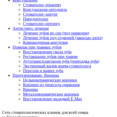
Консультации
Стоматолог-терапевт
Консультация ортодонта
Стоматолог-хирург
Пародонтолог
Стоматолог-ортопед
Антистресс лечение
Лечение зубов во сне (под наркозом)
Лечение зубов под седацией (закисью азота)
Компьютерная анестезия
Помощь при травмах зубов
Восстановление скола зуба
Реставрации зубов при травме
Аутотрансплантация зуба (пересадка зуба)
Экстренный вызов врача-стоматолога
Перелом и вывих зуба
Протезирование. Виниры
Цельнокерамические коронки
Коронки из диоксида циркония
Виниры
Металлокерамические коронки
Восстановление вкладкой E.Max
Сеть стоматологических клиник для всей семьи