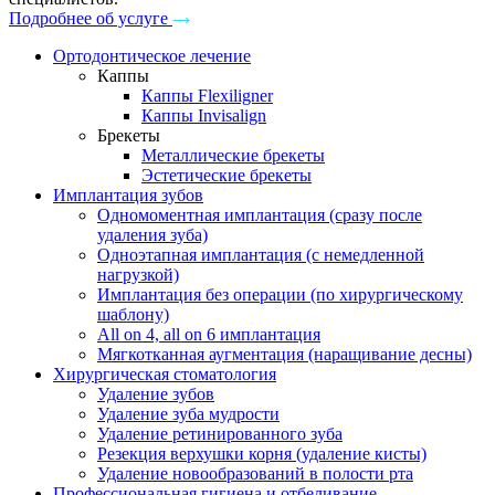
Подробнее об услуге
Ортодонтическое лечение
Каппы
Каппы Flexiligner
Каппы Invisalign
Брекеты
Металлические брекеты
Эстетические брекеты
Имплантация зубов
Одномоментная имплантация (сразу после
удаления зуба)
Одноэтапная имплантация (с немедленной
нагрузкой)
Имплантация без операции (по хирургическому
шаблону)
All on 4, all on 6 имплантация
Мягкотканная аугментация (наращивание десны)
Хирургическая стоматология
Удаление зубов
Удаление зуба мудрости
Удаление ретинированного зуба
Резекция верхушки корня (удаление кисты)
Удаление новообразований в полости рта
Профессиональная гигиена и отбеливание