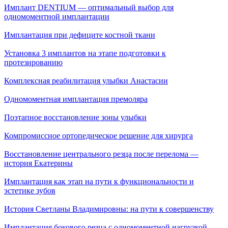
Имплант DENTIUM — оптимальный выбор для
одномоментной имплантации
Имплантация при дефиците костной ткани
Установка 3 имплантов на этапе подготовки к
протезированию
Комплексная реабилитация улыбки Анастасии
Одномоментная имплантация премоляра
Поэтапное восстановление зоны улыбки
Компромиссное ортопедическое решение для хирурга
Восстановление центрального резца после перелома —
история Екатерины
Имплантация как этап на пути к функциональности и
эстетике зубов
История Светланы Владимировны: на пути к совершенству
Имплантация бокового резца с одномоментной нагрузкой