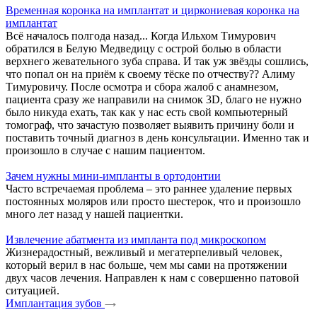
Временная коронка на имплантат и циркониевая коронка на
имплантат
Всё началось полгода назад... Когда Ильхом Тимурович
обратился в Белую Медведицу с острой болью в области
верхнего жевательного зуба справа. И так уж звёзды сошлись,
что попал он на приём к своему тёске по отчеству?? Алиму
Тимуровичу. После осмотра и сбора жалоб с анамнезом,
пациента сразу же направили на снимок 3D, благо не нужно
было никуда ехать, так как у нас есть свой компьютерный
томограф, что зачастую позволяет выявить причину боли и
поставить точный диагноз в день консультации. Именно так и
произошло в случае с нашим пациентом.
Зачем нужны мини-импланты в ортодонтии
Часто встречаемая проблема – это раннее удаление первых
постоянных моляров или просто шестерок, что и произошло
много лет назад у нашей пациентки.
Извлечение абатмента из импланта под микроскопом
Жизнерадостный, вежливый и мегатерпеливый человек,
который верил в нас больше, чем мы сами на протяжении
двух часов лечения. Направлен к нам с совершенно патовой
ситуацией.
Имплантация зубов