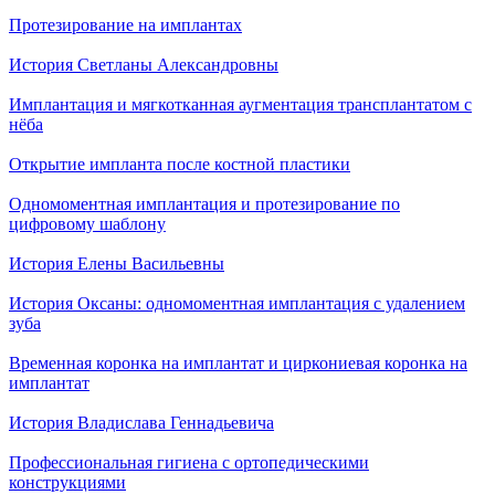
Протезирование на имплантах
История Светланы Александровны
Имплантация и мягкотканная аугментация трансплантатом с
нёба
Открытие импланта после костной пластики
Одномоментная имплантация и протезирование по
цифровому шаблону
История Елены Васильевны
История Оксаны: одномоментная имплантация с удалением
зуба
Временная коронка на имплантат и циркониевая коронка на
имплантат
История Владислава Геннадьевича
Профессиональная гигиена с ортопедическими
конструкциями