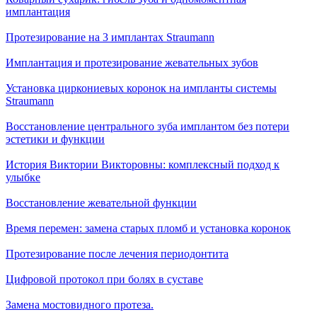
имплантация
Протезирование на 3 имплантах Straumann
Имплантация и протезирование жевательных зубов
Установка циркониевых коронок на импланты системы
Straumann
Восстановление центрального зуба имплантом без потери
эстетики и функции
История Виктории Викторовны: комплексный подход к
улыбке
Восстановление жевательной функции
Время перемен: замена старых пломб и установка коронок
Протезирование после лечения периодонтита
Цифровой протокол при болях в суставе
Замена мостовидного протеза.