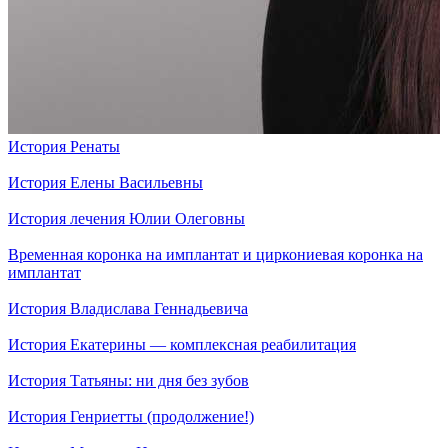
История Ренаты
История Елены Васильевны
История лечения Юлии Олеговны
Временная коронка на имплантат и циркониевая коронка на
имплантат
История Владислава Геннадьевича
История Екатерины — комплексная реабилитация
История Татьяны: ни дня без зубов
История Генриетты (продолжение!)