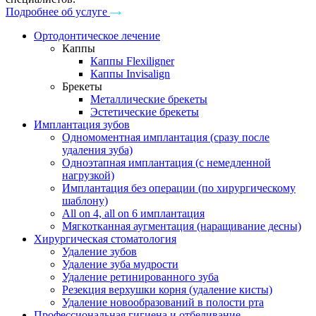
Подробнее об услуге
Ортодонтическое лечение
Каппы
Каппы Flexiligner
Каппы Invisalign
Брекеты
Металлические брекеты
Эстетические брекеты
Имплантация зубов
Одномоментная имплантация (сразу после
удаления зуба)
Одноэтапная имплантация (с немедленной
нагрузкой)
Имплантация без операции (по хирургическому
шаблону)
All on 4, all on 6 имплантация
Мягкотканная аугментация (наращивание десны)
Хирургическая стоматология
Удаление зубов
Удаление зуба мудрости
Удаление ретинированного зуба
Резекция верхушки корня (удаление кисты)
Удаление новообразований в полости рта
Профессиональная гигиена и отбеливание