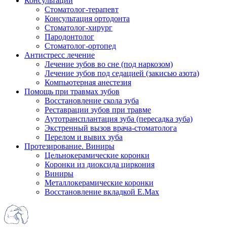
Консультации
Стоматолог-терапевт
Консультация ортодонта
Стоматолог-хирург
Пародонтолог
Стоматолог-ортопед
Антистресс лечение
Лечение зубов во сне (под наркозом)
Лечение зубов под седацией (закисью азота)
Компьютерная анестезия
Помощь при травмах зубов
Восстановление скола зуба
Реставрации зубов при травме
Аутотрансплантация зуба (пересадка зуба)
Экстренный вызов врача-стоматолога
Перелом и вывих зуба
Протезирование. Виниры
Цельнокерамические коронки
Коронки из диоксида циркония
Виниры
Металлокерамические коронки
Восстановление вкладкой E.Max