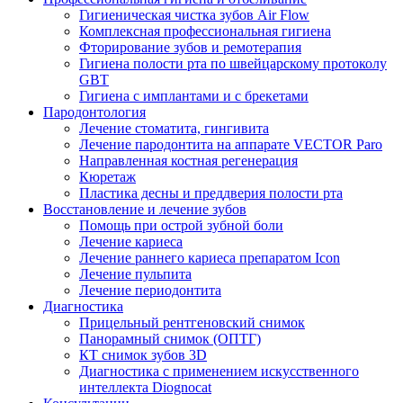
Гигиеническая чистка зубов Air Flow
Комплексная профессиональная гигиена
Фторирование зубов и ремотерапия
Гигиена полости рта по швейцарскому протоколу
GBT
Гигиена с имплантами и с брекетами
Пародонтология
Лечение стоматита, гингивита
Лечение пародонтита на аппарате VECTOR Paro
Направленная костная регенерация
Кюретаж
Пластика десны и преддверия полости рта
Восстановление и лечение зубов
Помощь при острой зубной боли
Лечение кариеса
Лечение раннего кариеса препаратом Icon
Лечение пульпита
Лечение периодонтита
Диагностика
Прицельный рентгеновский снимок
Панорамный снимок (ОПТГ)
КТ снимок зубов 3D
Диагностика с применением искусственного
интеллекта Diognocat