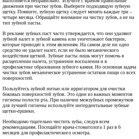
выполняется неправильно. Изучите с врачом правильные
движения при чистке зубов. Выберите подходящую зубную
щетку. Помните, зубную щетку следует менять каждые три –
четыре месяца. Обращайте внимание на чистку зубов, а не на
тип зубной пасты.
В рекламе зубных паст часто утверждается, что они удаляют
зубной налет и зубной камень или уничтожают бактерии,
которые приводят к этим явлениям. На самом деле ни одно
средство не удалит налет, если не было механического
воздействия щеткой. Зубные пасты лишь могут помочь в
расщеплении налета, устранении воспаления и в
профилактике образования зубного камня. Но основная задача
чистки зубов механическое устранение остатков пищи со всех
поверхностей.
Пользуйтесь зубной нитью или ирригатором для очистки
боковых поверхностей зубов. Это один из важных моментов
гигиены полости рта. При наличии межзубных промежутков
для лучшей гигиены используйте интердентальные зубные
щетки-ершики.
Необходимо тщательно чистить зубы, следуя всем
рекомендациям. Посещайте врача-стоматолога 1 раз в 6
месяцев для профилактического осмотра.