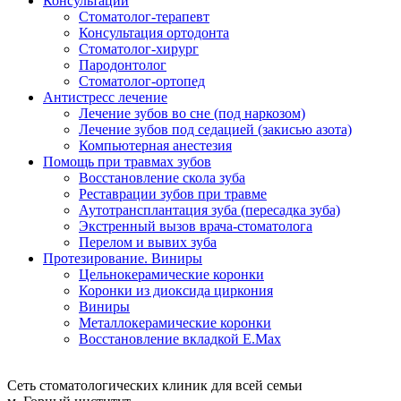
Консультации
Стоматолог-терапевт
Консультация ортодонта
Стоматолог-хирург
Пародонтолог
Стоматолог-ортопед
Антистресс лечение
Лечение зубов во сне (под наркозом)
Лечение зубов под седацией (закисью азота)
Компьютерная анестезия
Помощь при травмах зубов
Восстановление скола зуба
Реставрации зубов при травме
Аутотрансплантация зуба (пересадка зуба)
Экстренный вызов врача-стоматолога
Перелом и вывих зуба
Протезирование. Виниры
Цельнокерамические коронки
Коронки из диоксида циркония
Виниры
Металлокерамические коронки
Восстановление вкладкой E.Max
Сеть стоматологических клиник для всей семьи