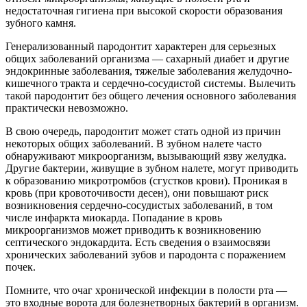
недостаточная гигиена при высокой скорости образования
зубного камня.
Генерализованный пародонтит характерен для серьезных
общих заболеваний организма — сахарный диабет и другие
эндокринные заболевания, тяжелые заболевания желудочно-
кишечного тракта и сердечно-сосудистой системы. Вылечить
такой пародонтит без общего лечения основного заболевания
практически невозможно.
В свою очередь, пародонтит может стать одной из причин
некоторых общих заболеваний. В зубном налете часто
обнаруживают микроорганизм, вызывающий язву желудка.
Другие бактерии, живущие в зубном налете, могут приводить
к образованию микротромбов (сгустков крови). Проникая в
кровь (при кровоточивости десен), они повышают риск
возникновения сердечно-сосудистых заболеваний, в том
числе инфаркта миокарда. Попадание в кровь
микроорганизмов может приводить к возникновению
септического эндокардита. Есть сведения о взаимосвязи
хронических заболеваний зубов и пародонта с поражением
почек.
Помните, что очаг хронической инфекции в полости рта —
это входные ворота для болезнетворных бактерий в организм.