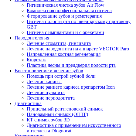
Гигиеническая чистка зубов Air Flow
Комплексная профессиональная гигиена
Фторирование зубов и ремотерапия
Гигиена полости рта по швейцарскому протоколу
GBT
Гигиена с имплантами и с брекетами
Пародонтология
Лечение стоматита, гингивита
Лечение пародонтита на аппарате VECTOR Paro
Направленная костная регенерация
Кюретаж
Пластика десны и преддверия полости рта
Восстановление и лечение зубов
Помощь при острой зубной боли
Лечение кариеса
Лечение раннего кариеса препаратом Icon
Лечение пульпита
Лечение периодонтита
Диагностика
Прицельный рентгеновский снимок
Панорамный снимок (ОПТГ)
КТ снимок зубов 3D
Диагностика с применением искусственного
интеллекта Diognocat