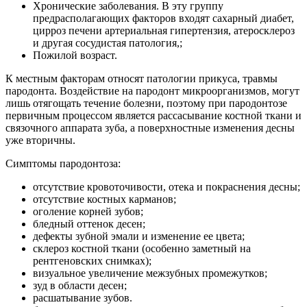
Хронические заболевания. В эту группу
предрасполагающих факторов входят сахарный диабет,
цирроз печени артериальная гипертензия, атеросклероз
и другая сосудистая патология,;
Пожилой возраст.
К местным факторам относят патологии прикуса, травмы
пародонта. Воздействие на пародонт микроорганизмов, могут
лишь отягощать течение болезни, поэтому при пародонтозе
первичным процессом является рассасывание костной ткани и
связочного аппарата зуба, а поверхностные изменения десны
уже вторичны.
Симптомы пародонтоза:
отсутствие кровоточивости, отека и покраснения десны;
отсутствие костных карманов;
оголение корней зубов;
бледный оттенок десен;
дефекты зубной эмали и изменение ее цвета;
склероз костной ткани (особенно заметный на
рентгеновских снимках);
визуальное увеличение межзубных промежутков;
зуд в области десен;
расшатывание зубов.