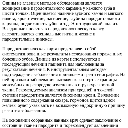
Одним из главных методов обследования является
зондирование пародонтального кармана у каждого зуба в
шести точках. Оценивается наличие зубного камня и мягкого
налета, кровотечение, нагноение, глубина пародонтального
кармана, подвижность зубов и т.д. Это трудоемкий анализ.
Все данные вносятся в пародонтологическую карту,
рассчитываются специальные гигиенические и
пародонтальные индексы.
Пародонтологическая карта представляет собой
систематизированные результаты исследования пораженных
болезнью зубов. Данные из карты используются в
последующем лечении пациента для наблюдения за
результатами лечения. К инструментальным методам
подтверждения заболевания принадлежит рентгенография. На
ней признаки заболевания выглядят как: стертые границы
межзубных перегородок; изменения в структуре костной
ткани. Рекомендуемым анализом при средней и тяжелой
степени пародонтита является биохимия крови. Выявление
повышенного содержания сахара, гормонов щитовидной
железы будет указывать на возможную эндокринную причину
развития заболевания.
На основании собранных данных врач сделает заключение о
состоянии тканей пародонта и порекомендует дальнейший