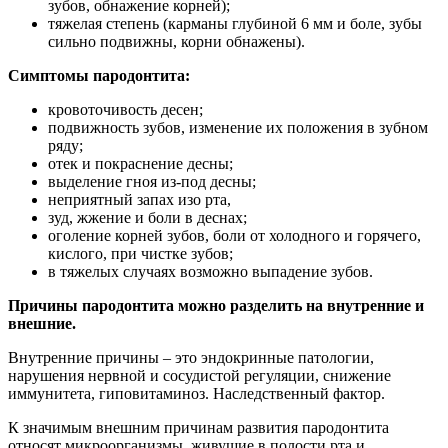
зубов, обнажение корней);
тяжелая степень (карманы глубиной 6 мм и боле, зубы
сильно подвижны, корни обнажены).
Симптомы пародонтита:
кровоточивость десен;
подвижность зубов, изменение их положения в зубном
ряду;
отек и покраснение десны;
выделение гноя из-под десны;
неприятный запах изо рта,
зуд, жжение и боли в деснах;
оголение корней зубов, боли от холодного и горячего,
кислого, при чистке зубов;
в тяжелых случаях возможно выпадение зубов.
Причины пародонтита можно разделить на внутренние и
внешние.
Внутренние причины – это эндокринные патологии,
нарушения нервной и сосудистой регуляции, снижение
иммунитета, гиповитаминоз. Наследственный фактор.
К значимым внешним причинам развития пародонтита
относят микроорганизмы, живущие в полости рта и