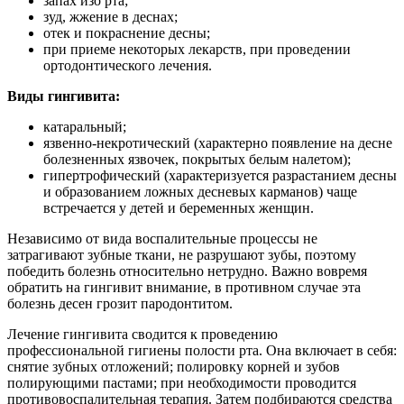
запах изо рта;
зуд, жжение в деснах;
отек и покраснение десны;
при приеме некоторых лекарств, при проведении
ортодонтического лечения.
Виды гингивита:
катаральный;
язвенно-некротический (характерно появление на десне
болезненных язвочек, покрытых белым налетом);
гипертрофический (характеризуется разрастанием десны
и образованием ложных десневых карманов) чаще
встречается у детей и беременных женщин.
Независимо от вида воспалительные процессы не
затрагивают зубные ткани, не разрушают зубы, поэтому
победить болезнь относительно нетрудно. Важно вовремя
обратить на гингивит внимание, в противном случае эта
болезнь десен грозит пародонтитом.
Лечение гингивита сводится к проведению
профессиональной гигиены полости рта. Она включает в себя:
снятие зубных отложений; полировку корней и зубов
полирующими пастами; при необходимости проводится
противовоспалительная терапия. Затем подбираются средства