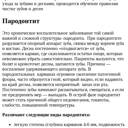
ухода за зубами и деснами, проводится обучение правилам
чистке зубов и десен
Пародонтит
Это хроническое воспалительное заболевание той самой
важной и сложной структуры- пародонта. При пародонтите
разрушается опорный аппарат зуба, связка между корнем зуба
и костью. Десна постепенно «отодвигается» от зуба,
появляется карман, где скапливаются остатки пищи, которые
невозможно убрать самостоятельно. Пациенты жалуются, что
болят и кровоточат десны, шатаются зубы. Причина —
воспаление удерживающего аппарата зуба. В
пародонтальных карманах огромное скопление патогенной
флоры, часто образуется гной, который видно, если надавить
на край десны, появляется неприятный запах изо рта.
Постепенно зубы начинают расшатываться, смещаться, а если
не предпринять мер — выпадать. В острой фазе пародонтит
может стать причиной общего недомогания, тошноты,
слабости, повышенной температуры.
Различают следующие виды пародонтита:
легкую степень (глубина карманов 4-6 мм, подвижность