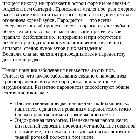
процесс никогда не протекает в острой форме и не связан с
воздействием бактерий. Происходит медленное, равномерное
рассасывание костной ткани ячеек зубов и оседание десны с
оголением корней зубов. Пародонтоз — это всегда
генерализованный процесс, то есть поражаются все зубы на
обеих челюстях. Атрофия костной ткани протекает, как
правило, безболезненно, непрерывно и при отсутствии
лечения приводит к полному исчезновению связочного
аппарата, стенок лунок зубов и их выпадению.
Воспалительные явления присоединяются к пародонтозу
достаточно редко.
Точная причина заболевания неизвестна до сих пор.
Считается, что начало заболевания связано с нарушением
кровообращения в тканях пародонта, эндокринными
нарушениями. Развитию пародонтоза способствуют общие
состояния, такие как:
Наследственная предрасположенность. Большинство
пациентов с диагностированным пародонтозом имеют
близких родственников с такой же проблемой;
Эндокринная патология. Неадекватная работа желез
внутренней секреции провоцирует дисбаланс гормонов
в организме, что негативно сказывается на состоянии
тканей ротовой полости в том числе;