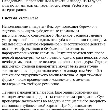
Передовыми направлениями в лечении пародонтита зубов
считаются аппаратная терапия системой Vector Paro и
лазеротерапия.
Система Vector Paro
Использование аппарата «Вектор» позволяет бережно и
тщательно очищать зубодесневые карманы от
патологического содержимого. Линейное распространение
ультразвуковой волны вдоль оси зуба в сочетании с флюидом,
оказывающим антибактериальное и анестетическое действие,
позволяет эффективно и безболезненно очищать
пародонтологические карманы. Результат заметен уже после
первой процедуры, но как правило, одного раза недостаточно,
необходимы повторные поддерживающие процедуры. Однако
при легкой степени пародонтита может быть достаточно
только лечения пародонтологическим аппаратом Vector без
серьезного хирургического вмешательства. А при тяжелых
формах, после проведенного комплексного лечения,
поддерживать стойкую ремиссию.
Лечение пародонтита лазером. Еще одним современным
методом лечения пародонтита считается лазеротерапия. Суть
процедуры заключается во введении специального лазерного
световода в зубодесневой карман. Прибор выполняет
несколько функций: сильное антибактериальное, благодаря