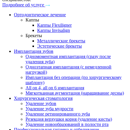
Подробнее об услуге
Ортодонтическое лечение
Каппы
Каппы Flexiligner
Каппы Invisalign
Брекеты
Металлические брекеты
Эстетические брекеты
Имплантация зубов
Одномоментная имплантация (сразу после
удаления зуба)
Одноэтапная имплантация (с немедленной
нагрузкой)
Имплантация без операции (по хирургическому
шаблону)
All on 4, all on 6 имплантация
Мягкотканная аугментация (наращивание десны)
Хирургическая стоматология
Удаление зубов
Удаление зуба мудрости
Удаление ретинированного зуба
Резекция верхушки корня (удаление кисты)
Удаление новообразований в полости рта
Профессиональная гигиена и отбеливание