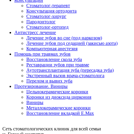
Консультации
Стоматолог-терапевт
Консультация ортодонта
Стоматолог-хирург
Пародонтолог
Стоматолог-ортопед
Антистресс лечение
Лечение зубов во сне (под наркозом)
Лечение зубов под седацией (закисью азота)
Компьютерная анестезия
Помощь при травмах зубов
Восстановление скола зуба
Реставрации зубов при травме
Аутотрансплантация зуба (пересадка зуба)
Экстренный вызов врача-стоматолога
Перелом и вывих зуба
Протезирование. Виниры
Цельнокерамические коронки
Коронки из диоксида циркония
Виниры
Металлокерамические коронки
Восстановление вкладкой E.Max
Сеть стоматологических клиник для всей семьи