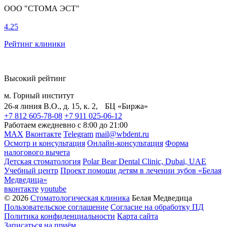
ООО "СТОМА ЭСТ"
4.25
Рейтинг клиники
Высокий рейтинг
м. Горный институт
26-я линия В.О., д. 15, к. 2, БЦ «Биржа»
+7 812 605-78-08
+7 911 025-06-12
Работаем ежедневно с 8:00 до 21:00
MAX
Вконтакте
Telegram
mail@wbdent.ru
Осмотр и консультация
Онлайн-консультация
Форма
налогового вычета
Детская стоматология
Polar Bear Dental Clinic, Dubai, UAE
Учебный центр
Проект помощи детям в лечении зубов «Белая
Медведица»
вконтакте
youtube
© 2026
Стоматологическая клиника
Белая Медведица
Пользовательское соглашение
Согласие на обработку ПД
Политика конфиденциальности
Карта сайта
Записаться на приём