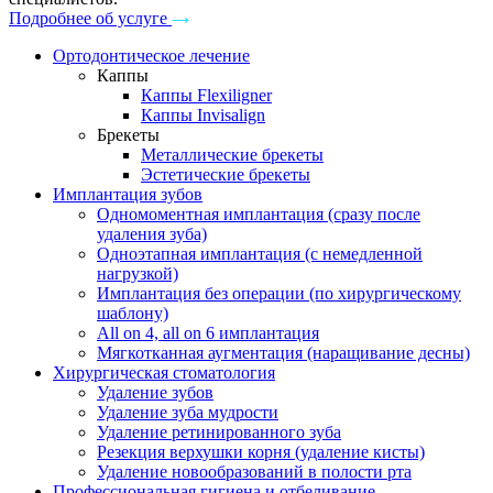
Подробнее об услуге
Ортодонтическое лечение
Каппы
Каппы Flexiligner
Каппы Invisalign
Брекеты
Металлические брекеты
Эстетические брекеты
Имплантация зубов
Одномоментная имплантация (сразу после
удаления зуба)
Одноэтапная имплантация (с немедленной
нагрузкой)
Имплантация без операции (по хирургическому
шаблону)
All on 4, all on 6 имплантация
Мягкотканная аугментация (наращивание десны)
Хирургическая стоматология
Удаление зубов
Удаление зуба мудрости
Удаление ретинированного зуба
Резекция верхушки корня (удаление кисты)
Удаление новообразований в полости рта
Профессиональная гигиена и отбеливание