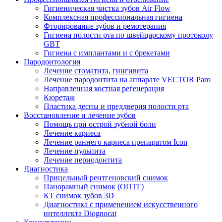
Гигиеническая чистка зубов Air Flow
Комплексная профессиональная гигиена
Фторирование зубов и ремотерапия
Гигиена полости рта по швейцарскому протоколу
GBT
Гигиена с имплантами и с брекетами
Пародонтология
Лечение стоматита, гингивита
Лечение пародонтита на аппарате VECTOR Paro
Направленная костная регенерация
Кюретаж
Пластика десны и преддверия полости рта
Восстановление и лечение зубов
Помощь при острой зубной боли
Лечение кариеса
Лечение раннего кариеса препаратом Icon
Лечение пульпита
Лечение периодонтита
Диагностика
Прицельный рентгеновский снимок
Панорамный снимок (ОПТГ)
КТ снимок зубов 3D
Диагностика с применением искусственного
интеллекта Diognocat