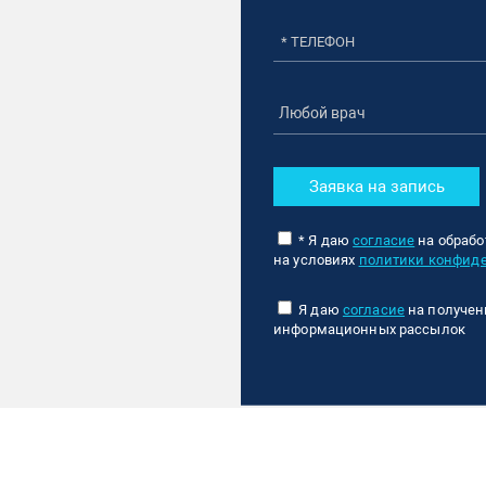
Заявка на запись
* Я даю
согласие
на обрабо
на условиях
политики конфид
Я даю
согласие
на получен
информационных рассылок