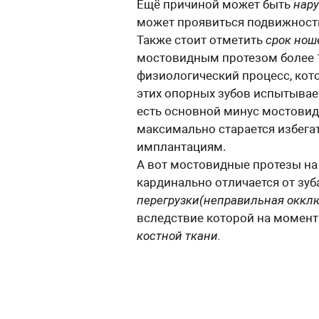
Ещё причиной может быть
нар
может проявиться подвижность
Также стоит отметить
срок нош
мостовидным протезом более 1
физиологический процесс, кото
этих опорных зубов испытывает
есть основной минус мостовид
максимально старается избегат
имплантациям.
А вот мостовидные протезы на 
кардинально отличается от зуб
перегрузки(неправильная оккл
вследствие которой на момент
костной ткани.