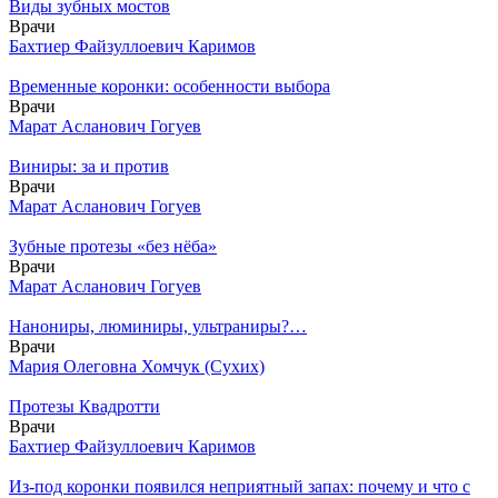
Виды зубных мостов
Врачи
Бахтиер Файзуллоевич Каримов
Временные коронки: особенности выбора
Врачи
Марат Асланович Гогуев
Виниры: за и против
Врачи
Марат Асланович Гогуев
Зубные протезы «без нёба»
Врачи
Марат Асланович Гогуев
Нанониры, люминиры, ультраниры?…
Врачи
Мария Олеговна Хомчук (Сухих)
Протезы Квадротти
Врачи
Бахтиер Файзуллоевич Каримов
Из-под коронки появился неприятный запах: почему и что с