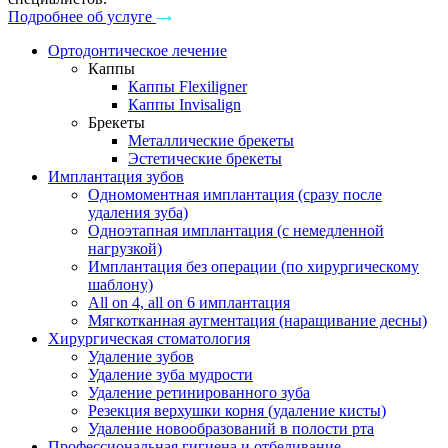
Подробнее об услуге
Ортодонтическое лечение
Каппы
Каппы Flexiligner
Каппы Invisalign
Брекеты
Металлические брекеты
Эстетические брекеты
Имплантация зубов
Одномоментная имплантация (сразу после
удаления зуба)
Одноэтапная имплантация (с немедленной
нагрузкой)
Имплантация без операции (по хирургическому
шаблону)
All on 4, all on 6 имплантация
Мягкотканная аугментация (наращивание десны)
Хирургическая стоматология
Удаление зубов
Удаление зуба мудрости
Удаление ретинированного зуба
Резекция верхушки корня (удаление кисты)
Удаление новообразований в полости рта
Профессиональная гигиена и отбеливание