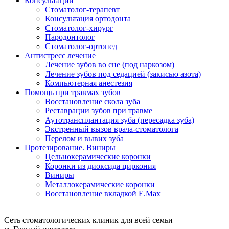
Консультации
Стоматолог-терапевт
Консультация ортодонта
Стоматолог-хирург
Пародонтолог
Стоматолог-ортопед
Антистресс лечение
Лечение зубов во сне (под наркозом)
Лечение зубов под седацией (закисью азота)
Компьютерная анестезия
Помощь при травмах зубов
Восстановление скола зуба
Реставрации зубов при травме
Аутотрансплантация зуба (пересадка зуба)
Экстренный вызов врача-стоматолога
Перелом и вывих зуба
Протезирование. Виниры
Цельнокерамические коронки
Коронки из диоксида циркония
Виниры
Металлокерамические коронки
Восстановление вкладкой E.Max
Сеть стоматологических клиник для всей семьи