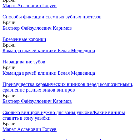
Марат Асланович Гогуев
Способы фиксации съемных зубных протезов
Врачи
Бахтиер Файзуллоевич Каримов
Временные коронки
Врачи
Команда врачей клиники Белая Медведица
Наращивание зубов
Врачи
Команда врачей клиники Белая Медведица
Преимущества керамических виниров перед композитными,
сравнение разных видов виниров
Врачи
Бахтиер Файзуллоевич Каримов
Сколько виниров нужно для зоны улыбки/Какие виниры
ставить в зону улыбки
Врачи
Марат Асланович Гогуев