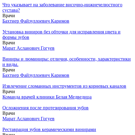
Что указывает на заболевание височно-нижнечелюстного
сустава?
Врачи
Бахтиер Файзуллоевич Каримов
Установка виниров без обточки для исправления цвета и
формы зубов
Врачи
Марат Асланович Гогуев
Виниры и люминиры: отличия, особенности, характеристики
и виды.
Врачи
Бахтиер Файзуллоевич Каримов
Извлечение сломанных инструментов из корневых каналов
Врачи
Команда врачей клиники Белая Медведица
Осложнения после протезирования зубов
Врачи
Марат Асланович Гогуев
Реставрация зубов керамическими винирами
Врачи