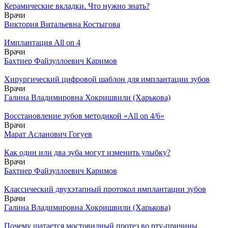
Керамические вкладки. Что нужно знать?
Врачи
Виктория Витальевна Костыгова
Имплантация All on 4
Врачи
Бахтиер Файзуллоевич Каримов
Хирургический цифровой шаблон для имплантации зубов
Врачи
Галина Владимировна Хокришвили (Харькова)
Восстановление зубов методикой «All on 4/6»
Врачи
Марат Асланович Гогуев
Как один или два зуба могут изменить улыбку?
Врачи
Бахтиер Файзуллоевич Каримов
Классический двухэтапный протокол имплантации зубов
Врачи
Галина Владимировна Хокришвили (Харькова)
Почему шатается мостовидный протез во рту-причины