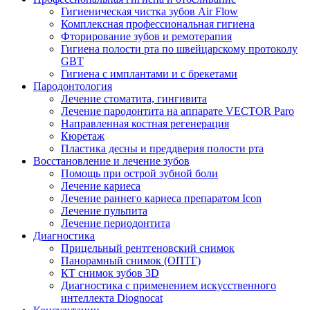
Гигиеническая чистка зубов Air Flow
Комплексная профессиональная гигиена
Фторирование зубов и ремотерапия
Гигиена полости рта по швейцарскому протоколу
GBT
Гигиена с имплантами и с брекетами
Пародонтология
Лечение стоматита, гингивита
Лечение пародонтита на аппарате VECTOR Paro
Направленная костная регенерация
Кюретаж
Пластика десны и преддверия полости рта
Восстановление и лечение зубов
Помощь при острой зубной боли
Лечение кариеса
Лечение раннего кариеса препаратом Icon
Лечение пульпита
Лечение периодонтита
Диагностика
Прицельный рентгеновский снимок
Панорамный снимок (ОПТГ)
КТ снимок зубов 3D
Диагностика с применением искусственного
интеллекта Diognocat