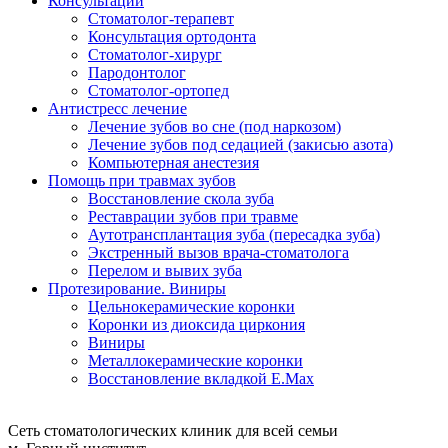
Консультации
Стоматолог-терапевт
Консультация ортодонта
Стоматолог-хирург
Пародонтолог
Стоматолог-ортопед
Антистресс лечение
Лечение зубов во сне (под наркозом)
Лечение зубов под седацией (закисью азота)
Компьютерная анестезия
Помощь при травмах зубов
Восстановление скола зуба
Реставрации зубов при травме
Аутотрансплантация зуба (пересадка зуба)
Экстренный вызов врача-стоматолога
Перелом и вывих зуба
Протезирование. Виниры
Цельнокерамические коронки
Коронки из диоксида циркония
Виниры
Металлокерамические коронки
Восстановление вкладкой E.Max
Сеть стоматологических клиник для всей семьи