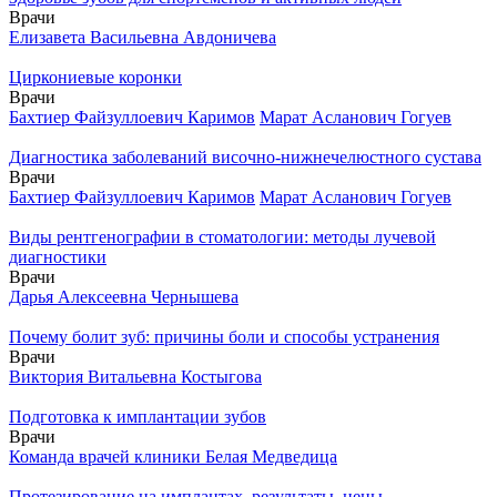
Врачи
Елизавета Васильевна Авдоничева
Циркониевые коронки
Врачи
Бахтиер Файзуллоевич Каримов
Марат Асланович Гогуев
Диагностика заболеваний височно-нижнечелюстного сустава
Врачи
Бахтиер Файзуллоевич Каримов
Марат Асланович Гогуев
Виды рентгенографии в стоматологии: методы лучевой
диагностики
Врачи
Дарья Алексеевна Чернышева
Почему болит зуб: причины боли и способы устранения
Врачи
Виктория Витальевна Костыгова
Подготовка к имплантации зубов
Врачи
Команда врачей клиники Белая Медведица
Протезирование на имплантах, результаты, цены