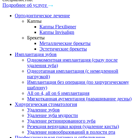
Подробнее об услуге
Ортодонтическое лечение
Каппы
Каппы Flexiligner
Каппы Invisalign
Брекеты
Металлические брекеты
Эстетические брекеты
Имплантация зубов
Одномоментная имплантация (сразу после
удаления зуба)
Одноэтапная имплантация (с немедленной
нагрузкой)
Имплантация без операции (по хирургическому
шаблону)
All on 4, all on 6 имплантация
Мягкотканная аугментация (наращивание десны)
Хирургическая стоматология
Удаление зубов
Удаление зуба мудрости
Удаление ретинированного зуба
Резекция верхушки корня (удаление кисты)
Удаление новообразований в полости рта
Профессиональная гигиена и отбеливание