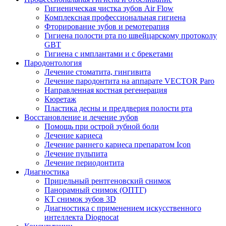
Гигиеническая чистка зубов Air Flow
Комплексная профессиональная гигиена
Фторирование зубов и ремотерапия
Гигиена полости рта по швейцарскому протоколу
GBT
Гигиена с имплантами и с брекетами
Пародонтология
Лечение стоматита, гингивита
Лечение пародонтита на аппарате VECTOR Paro
Направленная костная регенерация
Кюретаж
Пластика десны и преддверия полости рта
Восстановление и лечение зубов
Помощь при острой зубной боли
Лечение кариеса
Лечение раннего кариеса препаратом Icon
Лечение пульпита
Лечение периодонтита
Диагностика
Прицельный рентгеновский снимок
Панорамный снимок (ОПТГ)
КТ снимок зубов 3D
Диагностика с применением искусственного
интеллекта Diognocat