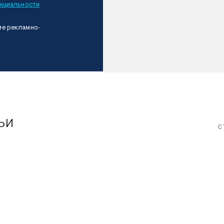
нциальности
ие рекламно-
ьи
С