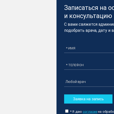
Записаться на о
и консультацию​
С вами свяжется админи
подобрать врача, дату и 
Заявка на запись
* Я даю
согласие
на обрабо