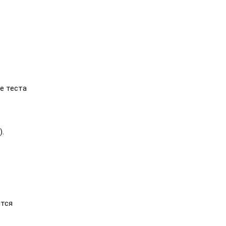
е теста
).
ятся