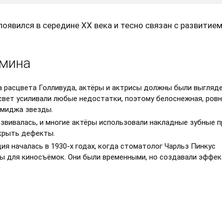
оявился в середине XX века и тесно связан с развитие
рмина
на расцвета Голливуда, актёры и актрисы должны были выгляд
 свет усиливали любые недостатки, поэтому белоснежная, ров
имиджа звезды.
звивалась, и многие актёры использовали накладные зубные 
скрыть дефекты.
ия началась в 1930-х годах, когда стоматолог Чарльз Пинкус
ы для киносъёмок. Они были временными, но создавали эффе