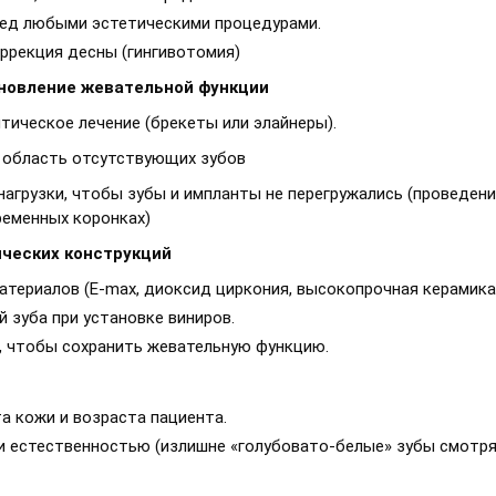
ред любыми эстетическими процедурами.
оррекция десны (гингивотомия)
ановление жевательной функции
ическое лечение (брекеты или элайнеры).
 область отсутствующих зубов
агрузки, чтобы зубы и импланты не перегружались (проведени
ременных коронках)
ческих конструкций
териалов (E-max, диоксид циркония, высокопрочная керамика
 зуба при установке виниров.
, чтобы сохранить жевательную функцию.
а кожи и возраста пациента.
и естественностью (излишне «голубовато-белые» зубы смотр