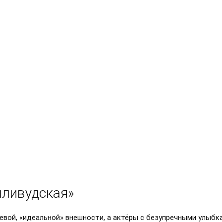
лливудская»
евой, «идеальной» внешности, а актёры с безупречными улыбк