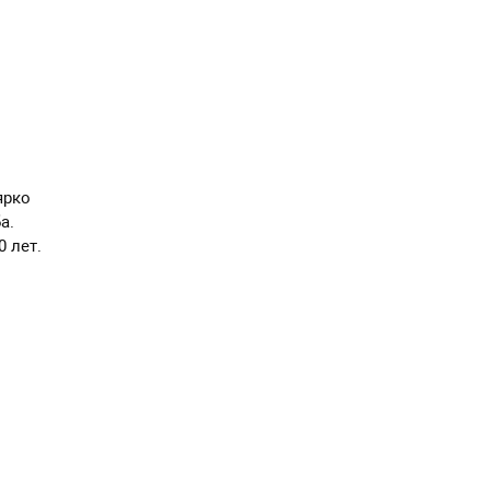
ярко
а.
 лет.