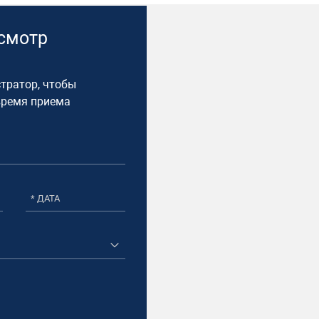
осмотр
тратор, чтобы
время приема​
* ДАТА