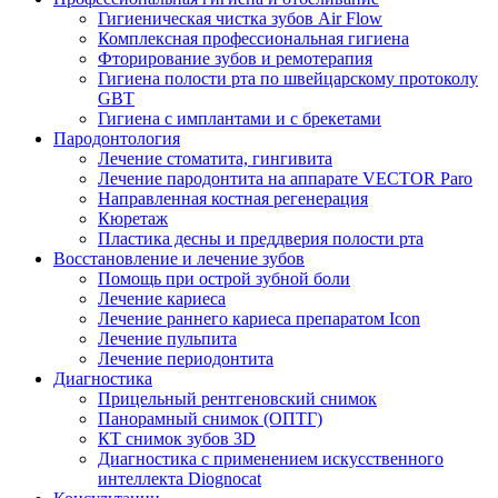
Гигиеническая чистка зубов Air Flow
Комплексная профессиональная гигиена
Фторирование зубов и ремотерапия
Гигиена полости рта по швейцарскому протоколу
GBT
Гигиена с имплантами и с брекетами
Пародонтология
Лечение стоматита, гингивита
Лечение пародонтита на аппарате VECTOR Paro
Направленная костная регенерация
Кюретаж
Пластика десны и преддверия полости рта
Восстановление и лечение зубов
Помощь при острой зубной боли
Лечение кариеса
Лечение раннего кариеса препаратом Icon
Лечение пульпита
Лечение периодонтита
Диагностика
Прицельный рентгеновский снимок
Панорамный снимок (ОПТГ)
КТ снимок зубов 3D
Диагностика с применением искусственного
интеллекта Diognocat