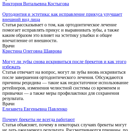
Виктория Витальевна Костыгова
Ортодонтия и эстетика: как исправление прикуса улучшает
внешний вид лица
Статья рассказывает о том, как ортодонтическое лечение
помогает исправлять прикус и выравнивать зубы, а также
каким образом это влияет на эстетику улыбки и общее
впечатление от внешности.
Врачи
Кристина Олеговна Шаврова
Могут ли зубы снова искривиться после брекетов и как этого
избежать
Статья отвечает на вопрос, могут ли зубы вновь искривиться
после завершения ортодонтического лечения. Обсуждаются
причины рецидива — такие как недостаточное использование
ретейнеров, изменения челюстной системы со временем и
привычки — а также меры профилактики для сохранения
результата.
Врачи
Елизавета Евгеньевна Павленко
Почему брекеты не всегда работают
Статья объясняет, почему в некоторых случаях брекеты могут
не дать ожидаемого результата. Рассматриваются причины, по