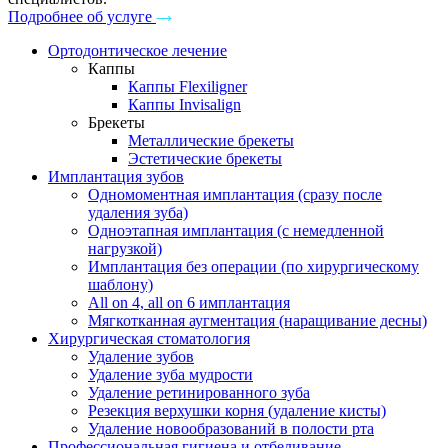
Подробнее об услуге
Ортодонтическое лечение
Каппы
Каппы Flexiligner
Каппы Invisalign
Брекеты
Металлические брекеты
Эстетические брекеты
Имплантация зубов
Одномоментная имплантация (сразу после
удаления зуба)
Одноэтапная имплантация (с немедленной
нагрузкой)
Имплантация без операции (по хирургическому
шаблону)
All on 4, all on 6 имплантация
Мягкотканная аугментация (наращивание десны)
Хирургическая стоматология
Удаление зубов
Удаление зуба мудрости
Удаление ретинированного зуба
Резекция верхушки корня (удаление кисты)
Удаление новообразований в полости рта
Профессиональная гигиена и отбеливание