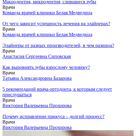
Макродентия, микродентия, слившиеся зубы
Врачи
Команда врачей клиники Белая Медведица
От чего зависит успешность лечения на элайнерах?
Врачи
Команда врачей клиники Белая Медведица
Элайнеры от разных производителей, в чем разница?
Врачи
Анастасия Сергеевна Сиповская
Как выровнять зубы взрослому человеку?
Врачи
Татьяна Александровна Базарова
5 рекомендаций врача-ортодонта, к которым следует
прислушаться
Врачи
Виктория Валерьевна Прохорова
Почему исправление прикуса – долгий процесс?
Врачи
Виктория Валерьевна Прохорова