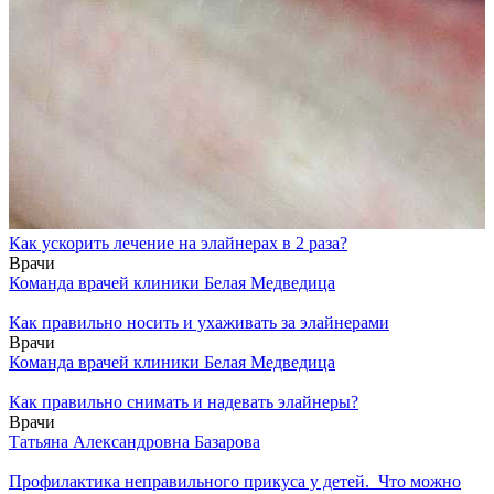
Как ускорить лечение на элайнерах в 2 раза?
Врачи
Команда врачей клиники Белая Медведица
Как правильно носить и ухаживать за элайнерами
Врачи
Команда врачей клиники Белая Медведица
Как правильно снимать и надевать элайнеры?
Врачи
Татьяна Александровна Базарова
Профилактика неправильного прикуса у детей. Что можно