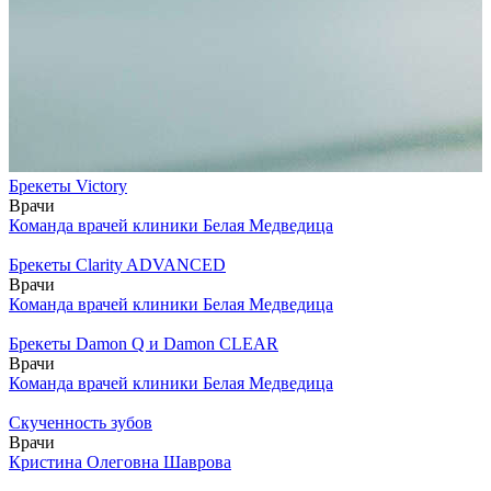
Брекеты Victory
Врачи
Команда врачей клиники Белая Медведица
Брекеты Clarity ADVANCED
Врачи
Команда врачей клиники Белая Медведица
Брекеты Damon Q и Damon CLEAR
Врачи
Команда врачей клиники Белая Медведица
Скученность зубов
Врачи
Кристина Олеговна Шаврова