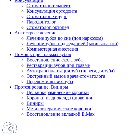
Консультации
Стоматолог-терапевт
Консультация ортодонта
Стоматолог-хирург
Пародонтолог
Стоматолог-ортопед
Антистресс лечение
Лечение зубов во сне (под наркозом)
Лечение зубов под седацией (закисью азота)
Компьютерная анестезия
Помощь при травмах зубов
Восстановление скола зуба
Реставрации зубов при травме
Аутотрансплантация зуба (пересадка зуба)
Экстренный вызов врача-стоматолога
Перелом и вывих зуба
Протезирование. Виниры
Цельнокерамические коронки
Коронки из диоксида циркония
Виниры
Металлокерамические коронки
Восстановление вкладкой E.Max