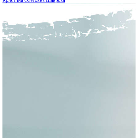
Кристина Олеговна Шаврова