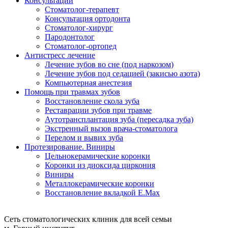
Консультации
Стоматолог-терапевт
Консультация ортодонта
Стоматолог-хирург
Пародонтолог
Стоматолог-ортопед
Антистресс лечение
Лечение зубов во сне (под наркозом)
Лечение зубов под седацией (закисью азота)
Компьютерная анестезия
Помощь при травмах зубов
Восстановление скола зуба
Реставрации зубов при травме
Аутотрансплантация зуба (пересадка зуба)
Экстренный вызов врача-стоматолога
Перелом и вывих зуба
Протезирование. Виниры
Цельнокерамические коронки
Коронки из диоксида циркония
Виниры
Металлокерамические коронки
Восстановление вкладкой E.Max
Сеть стоматологических клиник для всей семьи