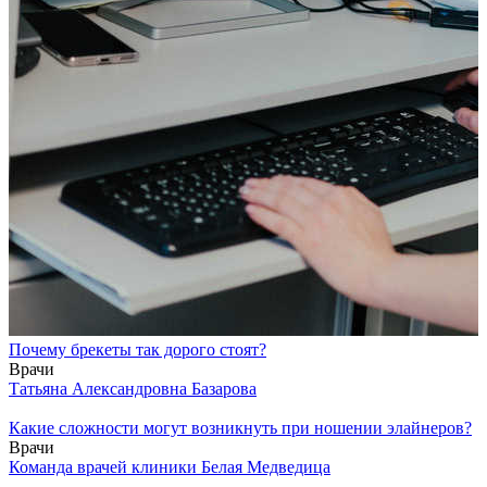
Почему брекеты так дорого стоят?
Врачи
Татьяна Александровна Базарова
Какие сложности могут возникнуть при ношении элайнеров?
Врачи
Команда врачей клиники Белая Медведица