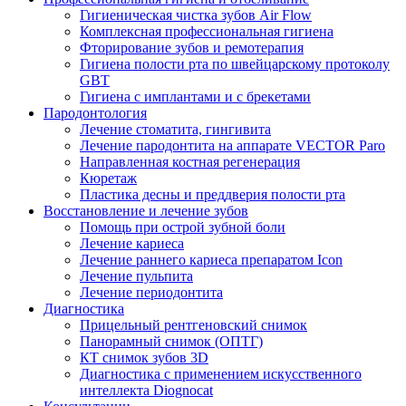
Гигиеническая чистка зубов Air Flow
Комплексная профессиональная гигиена
Фторирование зубов и ремотерапия
Гигиена полости рта по швейцарскому протоколу
GBT
Гигиена с имплантами и с брекетами
Пародонтология
Лечение стоматита, гингивита
Лечение пародонтита на аппарате VECTOR Paro
Направленная костная регенерация
Кюретаж
Пластика десны и преддверия полости рта
Восстановление и лечение зубов
Помощь при острой зубной боли
Лечение кариеса
Лечение раннего кариеса препаратом Icon
Лечение пульпита
Лечение периодонтита
Диагностика
Прицельный рентгеновский снимок
Панорамный снимок (ОПТГ)
КТ снимок зубов 3D
Диагностика с применением искусственного
интеллекта Diognocat