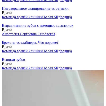
Интраоральное сканирование vs оттиски
Врачи
Команда врачей клиники Белая Медведица
Выравнивание зубов с помощью пластинок
Врачи
Анастасия Сергеевна Сиповская
Брекеты vs элайнеры. Что дороже?
Врачи
Команда врачей клиники Белая Медведица
Вывихи зубов
Врачи
Команда врачей клиники Белая Медведица