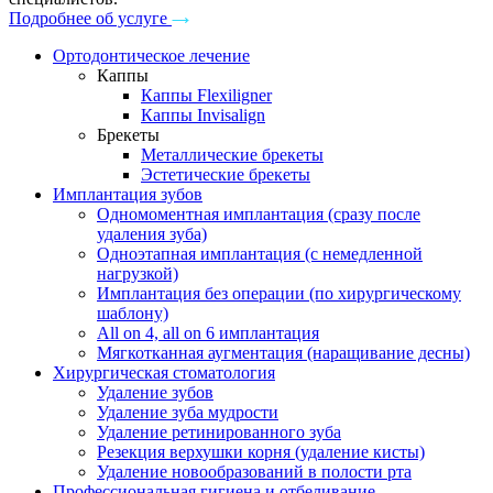
Подробнее об услуге
Ортодонтическое лечение
Каппы
Каппы Flexiligner
Каппы Invisalign
Брекеты
Металлические брекеты
Эстетические брекеты
Имплантация зубов
Одномоментная имплантация (сразу после
удаления зуба)
Одноэтапная имплантация (с немедленной
нагрузкой)
Имплантация без операции (по хирургическому
шаблону)
All on 4, all on 6 имплантация
Мягкотканная аугментация (наращивание десны)
Хирургическая стоматология
Удаление зубов
Удаление зуба мудрости
Удаление ретинированного зуба
Резекция верхушки корня (удаление кисты)
Удаление новообразований в полости рта
Профессиональная гигиена и отбеливание