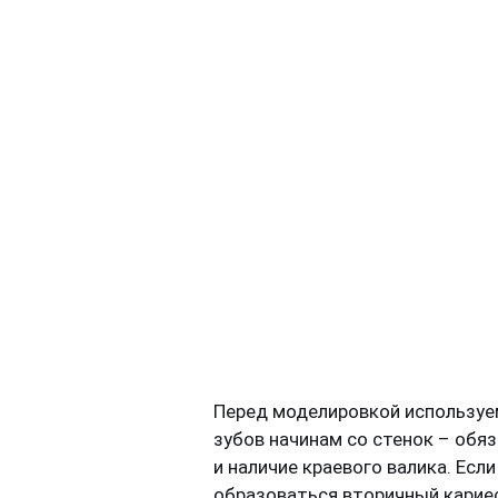
Перед моделировкой используем
зубов начинам со стенок – обя
и наличие краевого валика. Есл
образоваться вторичный карие