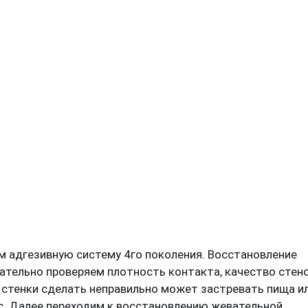
 адгезивную систему 4го поколения. Восстановление
зательно проверяем плотность контакта, качество стен
и стенки сделать неправильно может застревать пища и
с. Далее переходим к восстановлению жевательной