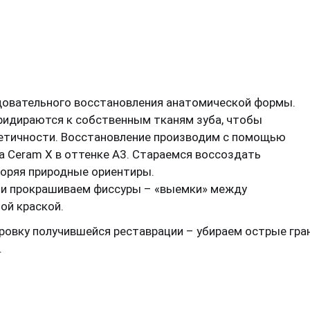
довательного восстановления анатомической формы.
ридираются к собственным тканям зуба, чтобы
етичности. Восстановление производим с помощью
 Ceram X в оттенке А3. Стараемся воссоздать
торяя природные ориентиры.
ти прокрашиваем фиссуры – «выемки» между
ой краской.
овку получившейся реставрации – убираем острые гран
.