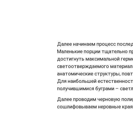
Далее начинаем процесс после
Маленькие порции тщательно п
достигнуть максимальной герм
светоотверждаемого материала
анатомические структуры, пов
Для наибольшей естественнос
получившимися буграми – светл
Далее проводим черновую полир
сошлифовываем неровные края