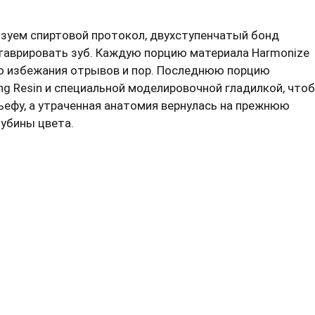
ьзуем спиртовой протокол, двухступенчатый бонд
еставрировать зуб. Каждую порцию материала Harmonize
 во избежания отрывов и пор. Последнюю порцию
g Resin и специальной моделировочной гладилкой, что
ьефу, а утраченная анатомия вернулась на прежнюю
лубины цвета.