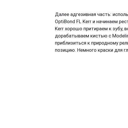
Далее адгезивная часть: испол
OptiBond FL Kerr и начинаем р
Kerr хорошо притираем к зубу,
дорабатываем кистью c Modelin
приблизиться к природному рел
позицию. Немного краски для г