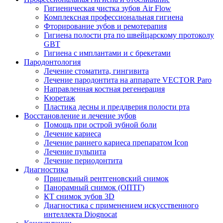
Гигиеническая чистка зубов Air Flow
Комплексная профессиональная гигиена
Фторирование зубов и ремотерапия
Гигиена полости рта по швейцарскому протоколу
GBT
Гигиена с имплантами и с брекетами
Пародонтология
Лечение стоматита, гингивита
Лечение пародонтита на аппарате VECTOR Paro
Направленная костная регенерация
Кюретаж
Пластика десны и преддверия полости рта
Восстановление и лечение зубов
Помощь при острой зубной боли
Лечение кариеса
Лечение раннего кариеса препаратом Icon
Лечение пульпита
Лечение периодонтита
Диагностика
Прицельный рентгеновский снимок
Панорамный снимок (ОПТГ)
КТ снимок зубов 3D
Диагностика с применением искусственного
интеллекта Diognocat