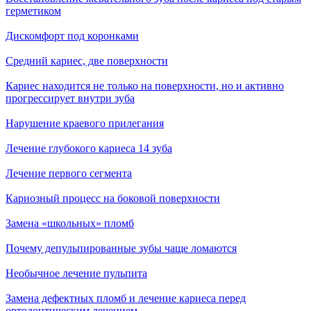
герметиком
Дискомфорт под коронками
Средний кариес, две поверхности
Кариес находится не только на поверхности, но и активно
прогрессирует внутри зуба
Нарушение краевого прилегания
Лечение глубокого кариеса 14 зуба
Лечение первого сегмента
Кариозный процесс на боковой поверхности
Замена «школьных» пломб
Почему депульпированные зубы чаще ломаются
Необычное лечение пульпита
Замена дефектных пломб и лечение кариеса перед
ортодонтическим лечением