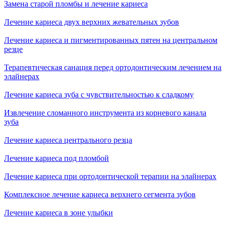
Замена старой пломбы и лечение кариеса
Лечение кариеса двух верхних жевательных зубов
Лечение кариеса и пигментированных пятен на центральном
резце
Терапевтическая санация перед ортодонтическим лечением на
элайнерах
Лечение кариеса зуба с чувствительностью к сладкому
Извлечение сломанного инструмента из корневого канала
зуба
Лечение кариеса центрального резца
Лечение кариеса под пломбой
Лечение кариеса при ортодонтической терапии на элайнерах
Комплексное лечение кариеса верхнего сегмента зубов
Лечение кариеса в зоне улыбки