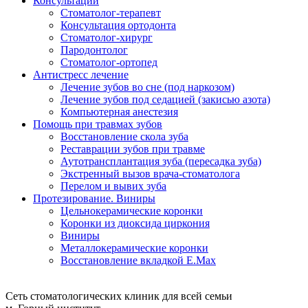
Консультации
Стоматолог-терапевт
Консультация ортодонта
Стоматолог-хирург
Пародонтолог
Стоматолог-ортопед
Антистресс лечение
Лечение зубов во сне (под наркозом)
Лечение зубов под седацией (закисью азота)
Компьютерная анестезия
Помощь при травмах зубов
Восстановление скола зуба
Реставрации зубов при травме
Аутотрансплантация зуба (пересадка зуба)
Экстренный вызов врача-стоматолога
Перелом и вывих зуба
Протезирование. Виниры
Цельнокерамические коронки
Коронки из диоксида циркония
Виниры
Металлокерамические коронки
Восстановление вкладкой E.Max
Сеть стоматологических клиник для всей семьи