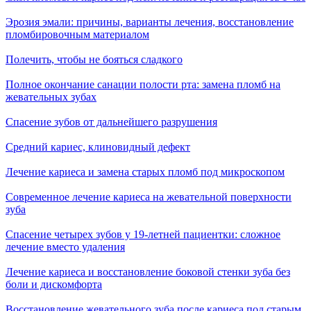
Эрозия эмали: причины, варианты лечения, восстановление
пломбировочным материалом
Полечить, чтобы не бояться сладкого
Полное окончание санации полости рта: замена пломб на
жевательных зубах
Спасение зубов от дальнейшего разрушения
Средний кариес, клиновидный дефект
Лечение кариеса и замена старых пломб под микроскопом
Современное лечение кариеса на жевательной поверхности
зуба
Спасение четырех зубов у 19-летней пациентки: сложное
лечение вместо удаления
Лечение кариеса и восстановление боковой стенки зуба без
боли и дискомфорта
Восстановление жевательного зуба после кариеса под старым