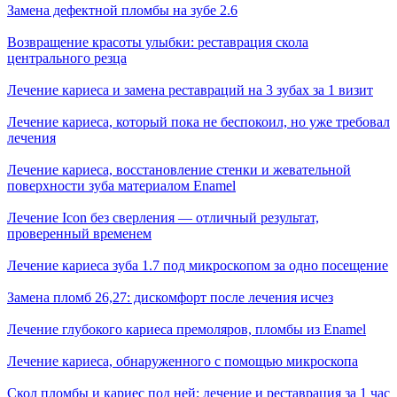
Замена дефектной пломбы на зубе 2.6
Возвращение красоты улыбки: реставрация скола
центрального резца
Лечение кариеса и замена реставраций на 3 зубах за 1 визит
Лечение кариеса, который пока не беспокоил, но уже требовал
лечения
Лечение кариеса, восстановление стенки и жевательной
поверхности зуба материалом Enamel
Лечение Icon без сверления — отличный результат,
проверенный временем
Лечение кариеса зуба 1.7 под микроскопом за одно посещение
Замена пломб 26,27: дискомфорт после лечения исчез
Лечение глубокого кариеса премоляров, пломбы из Enamel
Лечение кариеса, обнаруженного с помощью микроскопа
Скол пломбы и кариес под ней: лечение и реставрация за 1 час