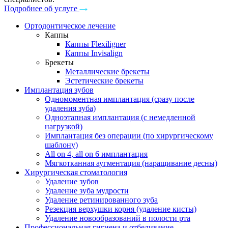
Подробнее об услуге
Ортодонтическое лечение
Каппы
Каппы Flexiligner
Каппы Invisalign
Брекеты
Металлические брекеты
Эстетические брекеты
Имплантация зубов
Одномоментная имплантация (сразу после
удаления зуба)
Одноэтапная имплантация (с немедленной
нагрузкой)
Имплантация без операции (по хирургическому
шаблону)
All on 4, all on 6 имплантация
Мягкотканная аугментация (наращивание десны)
Хирургическая стоматология
Удаление зубов
Удаление зуба мудрости
Удаление ретинированного зуба
Резекция верхушки корня (удаление кисты)
Удаление новообразований в полости рта
Профессиональная гигиена и отбеливание