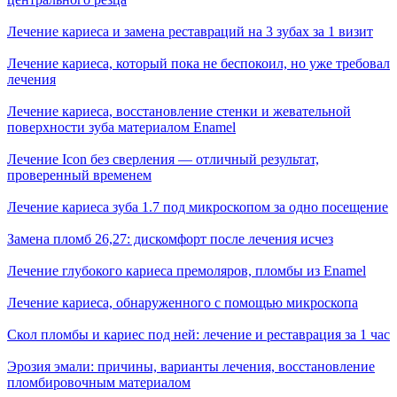
Лечение кариеса и замена реставраций на 3 зубах за 1 визит
Лечение кариеса, который пока не беспокоил, но уже требовал
лечения
Лечение кариеса, восстановление стенки и жевательной
поверхности зуба материалом Enamel
Лечение Icon без сверления — отличный результат,
проверенный временем
Лечение кариеса зуба 1.7 под микроскопом за одно посещение
Замена пломб 26,27: дискомфорт после лечения исчез
Лечение глубокого кариеса премоляров, пломбы из Enamel
Лечение кариеса, обнаруженного с помощью микроскопа
Скол пломбы и кариес под ней: лечение и реставрация за 1 час
Эрозия эмали: причины, варианты лечения, восстановление
пломбировочным материалом