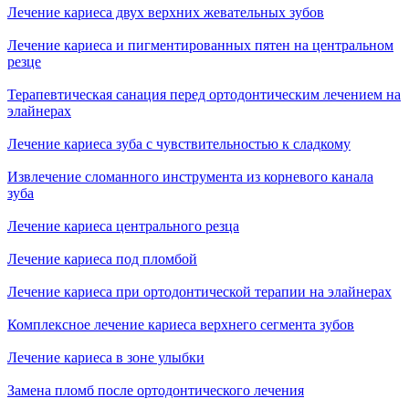
Лечение кариеса двух верхних жевательных зубов
Лечение кариеса и пигментированных пятен на центральном
резце
Терапевтическая санация перед ортодонтическим лечением на
элайнерах
Лечение кариеса зуба с чувствительностью к сладкому
Извлечение сломанного инструмента из корневого канала
зуба
Лечение кариеса центрального резца
Лечение кариеса под пломбой
Лечение кариеса при ортодонтической терапии на элайнерах
Комплексное лечение кариеса верхнего сегмента зубов
Лечение кариеса в зоне улыбки
Замена пломб после ортодонтического лечения