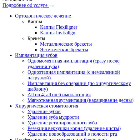
Подробнее об услуге
Ортодонтическое лечение
Каппы
Каппы Flexiligner
Каппы Invisalign
Брекеты
Металлические брекеты
Эстетические брекеты
Имплантация зубов
Одномоментная имплантация (сразу после
удаления зуба)
Одноэтапная имплантация (с немедленной
нагрузкой)
Имплантация без операции (по хирургическому
шаблону)
All on 4, all on 6 имплантация
Мягкотканная аугментация (наращивание десны)
Хирургическая стоматология
Удаление зубов
Удаление зуба мудрости
Удаление ретинированного зуба
Резекция верхушки корня (удаление кисты)
Удаление новообразований в полости рта
Профессиональная гигиена и отбеливание