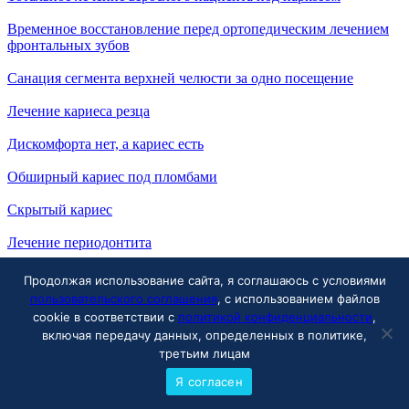
Временное восстановление перед ортопедическим лечением
фронтальных зубов
Санация сегмента верхней челюсти за одно посещение
Лечение кариеса резца
Дискомфорта нет, а кариес есть
Обширный кариес под пломбами
Скрытый кариес
Лечение периодонтита
Лечение пульпита
Продолжая использование сайта, я соглашаюсь с условиями
пользовательского соглашения
, с использованием файлов
Подготовка зуба под протезирование
cookie в соответствии с
политикой конфиденциальности
,
включая передачу данных, определенных в политике,
История Светланы
третьим лицам
Лечение кариеса — история Екатерины
Я согласен
История Александры