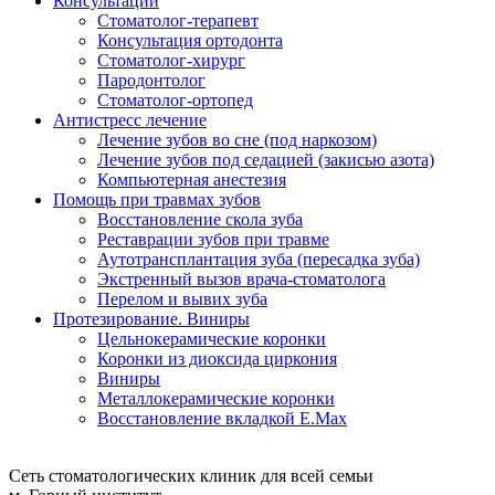
Консультации
Стоматолог-терапевт
Консультация ортодонта
Стоматолог-хирург
Пародонтолог
Стоматолог-ортопед
Антистресс лечение
Лечение зубов во сне (под наркозом)
Лечение зубов под седацией (закисью азота)
Компьютерная анестезия
Помощь при травмах зубов
Восстановление скола зуба
Реставрации зубов при травме
Аутотрансплантация зуба (пересадка зуба)
Экстренный вызов врача-стоматолога
Перелом и вывих зуба
Протезирование. Виниры
Цельнокерамические коронки
Коронки из диоксида циркония
Виниры
Металлокерамические коронки
Восстановление вкладкой E.Max
Сеть стоматологических клиник для всей семьи