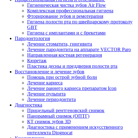
Гигиеническая чистка зубов Air Flow
Комплексная профессиональная гигиена
Фторирование зубов и ремотерапия
Гигиена полости рта по швейцарскому протоколу
GBT
Гигиена с имплантами и с брекетами
Пародонтология
Лечение стоматита, гингивита
Лечение пародонтита на аппарате VECTOR Paro
Направленная костная регенерация
Кюретаж
Пластика десны и преддверия полости рта
Восстановление и лечение зубов
Помощь при острой зубной боли
Лечение кариеса
Лечение раннего кариеса препаратом Icon
Лечение пульпита
Лечение периодонтита
Диагностика
Прицельный рентгеновский снимок
Панорамный снимок (ОПТГ)
КТ снимок зубов 3D
Диагностика с применением искусственного
интеллекта Diognocat